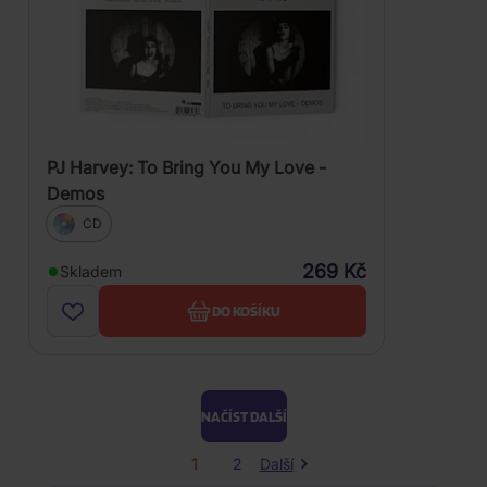
PJ Harvey: To Bring You My Love -
Demos
CD
269 Kč
Skladem
DO KOŠÍKU
NAČÍST DALŠÍ
1
2
Další