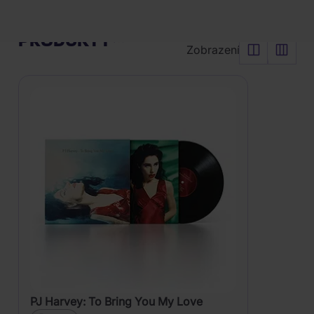
The
(Reedice
Vyčistit vše
Sea
2020)
Řadit od:
Nejoblíbenějšího
PRODUKTY
Zobrazení
PJ Harvey: To Bring You My Love