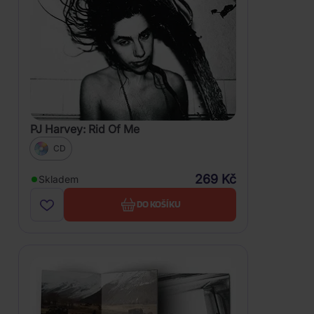
PJ Harvey: Rid Of Me
CD
269 Kč
Skladem
DO KOŠÍKU