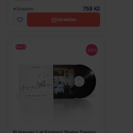
759 Kč
Skladem
DO KOŠÍKU
AKCE
-44%
Pj Harvey: Let England Shake: Demos