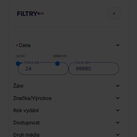
FILTRY
Cena
24 Kč
99980 Kč
Cena od
Cena do
Žánr
Značka/Výrobce
Rok vydání
Folk, World, & Country
Od
Do
Dostupnost
Jazz
Sony Music
Druh média