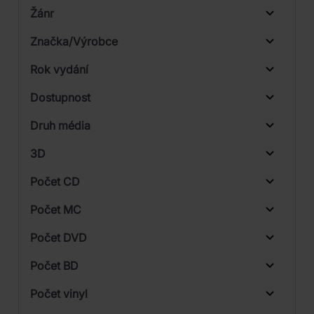
Žánr
Značka/Výrobce
Rok vydání
Rock
Od
Do
Dostupnost
Universal
Druh média
Skladem
3D
Počet CD
CD
Počet MC
Vinyl
Počet DVD
1
Počet BD
Počet vinyl