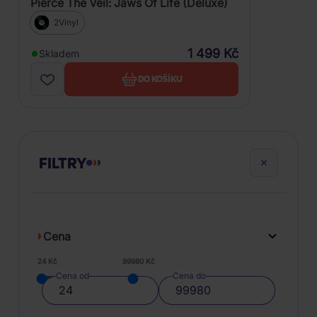
Pierce The Veil: Jaws Of Life (Deluxe)
2Vinyl
1 499 Kč
Skladem
DO KOŠÍKU
FILTRY
Cena
24 Kč
99980 Kč
Cena od
Cena do