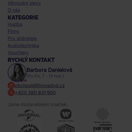
Věrnostní slevy
O nás
KATEGORIE
Hudba
Filmy
Pro sběratele
Audiotechnika
Vouchery
RYCHLÝ KONTAKT
Barbora Danielová
(Po-Pa, 7 - 15 hod.)
obchod@filmnadvd.cz
+420 380 831 900
Jsme dodavatelem značek: