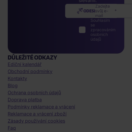
slevami.
Zadejte
ODESLAT
svůj e-
mail
Souhlasím
se
zpracováním
osobních
údajů
DŮLEŽITÉ ODKAZY
Ediční kalendář
Obchodní podmínky
Kontakty
Blog
Ochrana osobních údajů
Doprava platba
Podmínky reklamace a vrácení
Reklamace a vrácení zboží
Zásady používání cookies
Faq