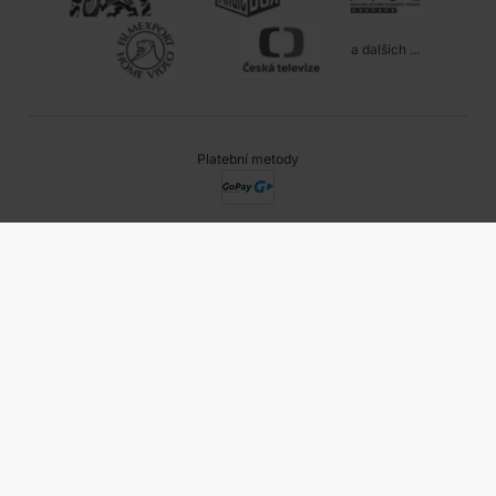
a dalších ...
Platební metody
Způsob doručení
obchod@filmnadvd.cz
+420 380 831 900
Projekty EU
Provozovatel webu: Daniel Shopping s.r.o., Trocnovská 1060,