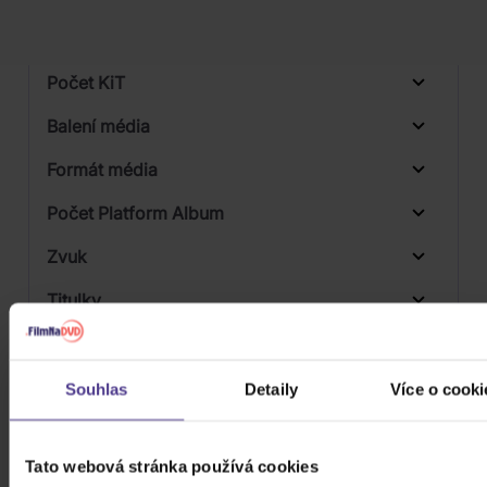
Počet vinyl
Počet KiT
Balení média
Formát média
Počet Platform Album
Zvuk
Titulky
Rok výroby
Přístupnost
Souhlas
Detaily
Více o cooki
Tato webová stránka používá cookies