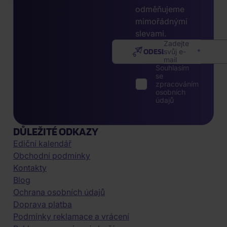
odměňujeme
mimořádnými
slevami.
Zadejte
ODESLAT
svůj e-
mail
Souhlasím
se
zpracováním
osobních
údajů
DŮLEŽITÉ ODKAZY
Ediční kalendář
Obchodní podmínky
Kontakty
Blog
Ochrana osobních údajů
Doprava platba
Podmínky reklamace a vrácení