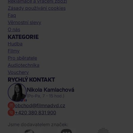
Reklamace a vrácení zboží
Zásady používání cookies
Faq
Věrnostní slevy
O nás
KATEGORIE
Hudba
Filmy
Pro sběratele
Audiotechnika
Vouchery
RYCHLÝ KONTAKT
Nikola Kamlachová
(Po-Pa, 7 - 15 hod.)
obchod@filmnadvd.cz
+420 380 831 900
Jsme dodavatelem značek: