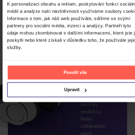
K personalizaci obsahu a reklam, poskytování funkcí sociáln
médií a analýze naší návštěvnosti využíváme soubory cooki
Informace o tom, jak náš web používáte, sdílíme se svými
CHCETE
partnery pro sociální média, inzerci a analýzy. Partneři tyto
JEŠTĚ
údaje mohou zkombinovat s dalšími informacemi, které jste 
VÍCE
poskytli nebo které získali v důsledku toho, že používáte jeji
SLEV?
služby.
ZADEJTE
E-MAIL.
Povolit vše
Přihlaste se k
odběru našeho
newsletteru, ať
Upravit
vám akce nebo
novinky
neutečou.
Naše
odběratele
navíc