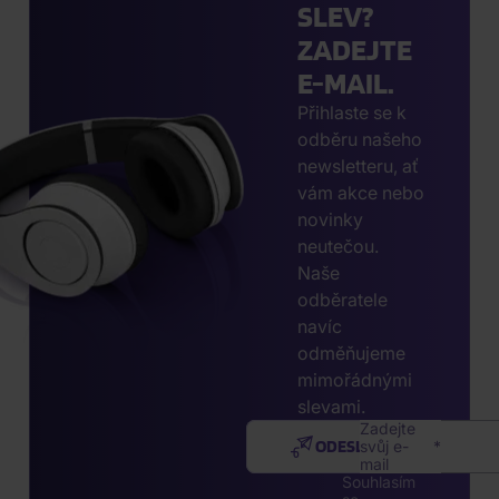
SLEV?
ZADEJTE
E-MAIL.
Přihlaste se k
odběru našeho
newsletteru, ať
vám akce nebo
novinky
neutečou.
Naše
odběratele
navíc
odměňujeme
mimořádnými
slevami.
Zadejte
ODESLAT
svůj e-
mail
Souhlasím