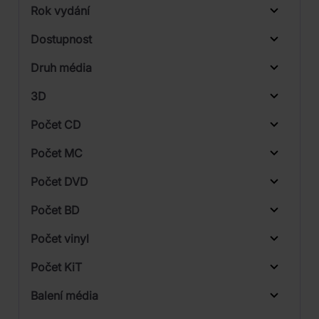
Rok vydání
Blues
Od
Do
Dostupnost
Folk, World, & Country
Supraphon
Druh média
Skladem
Pop
3D
Rock
Počet CD
CD
Počet MC
Počet DVD
1
Počet BD
Počet vinyl
Počet KiT
Balení média