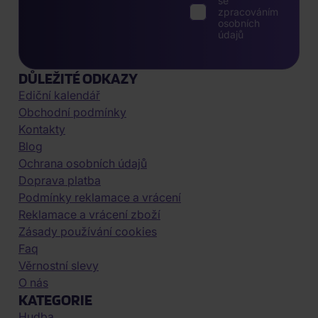
se
zpracováním
osobních
údajů
DŮLEŽITÉ ODKAZY
Ediční kalendář
Obchodní podmínky
Kontakty
Blog
Ochrana osobních údajů
Doprava platba
Podmínky reklamace a vrácení
Reklamace a vrácení zboží
Zásady používání cookies
Faq
Věrnostní slevy
O nás
KATEGORIE
Hudba