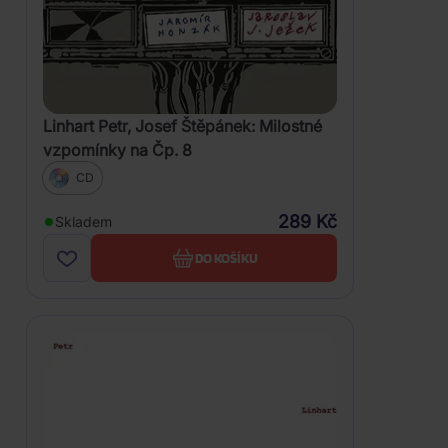
Linhart Petr, Josef Štěpánek: Milostné
vzpomínky na Čp. 8
CD
289 Kč
Skladem
DO KOŠÍKU