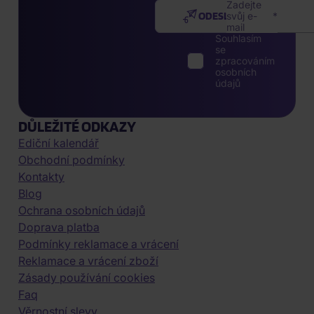
Zadejte
ODESLAT
svůj e-
mail
Souhlasím
se
zpracováním
osobních
údajů
DŮLEŽITÉ ODKAZY
Ediční kalendář
Obchodní podmínky
Kontakty
Blog
Ochrana osobních údajů
Doprava platba
Podmínky reklamace a vrácení
Reklamace a vrácení zboží
Zásady používání cookies
Faq
Věrnostní slevy