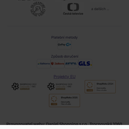
a dalších ...
Platební metody
Způsob doručení
Projekty EU
Provozovatel webu: Daniel Shopping s.r.o., Trocnovská 1060,