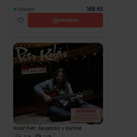
169 Kč
Skladem
DO KOŠÍKU
Kolář Petr: Akustický v Karlíně
2CD
DVD
...