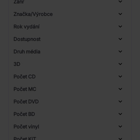
Žánr
Značka/Výrobce
Rok vydání
Pop
Od
Do
Dostupnost
Rock
DM discont
Druh média
Skladem
Supraphon
3D
Universal
Počet CD
Warner
CD
Počet MC
DVD
Počet DVD
1
Počet BD
2
Počet vinyl
1
Počet KiT