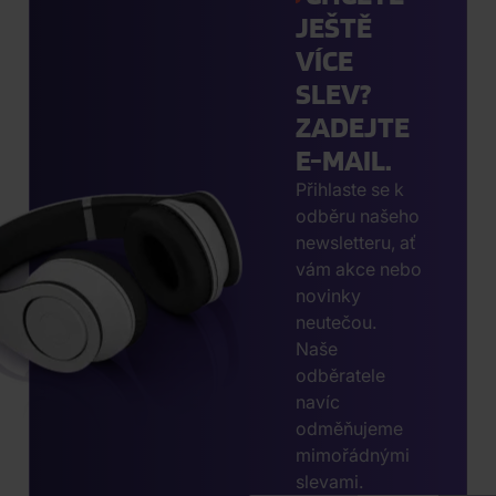
JEŠTĚ
VÍCE
SLEV?
ZADEJTE
E-MAIL.
Přihlaste se k
odběru našeho
newsletteru, ať
vám akce nebo
novinky
neutečou.
Naše
odběratele
navíc
odměňujeme
mimořádnými
slevami.