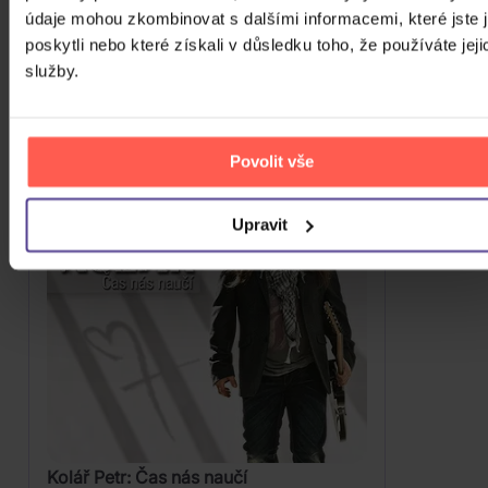
CD
DVD
...
údaje mohou zkombinovat s dalšími informacemi, které jste 
poskytli nebo které získali v důsledku toho, že používáte jeji
309 Kč
Skladem
služby.
DO KOŠÍKU
Povolit vše
Upravit
Kolář Petr: Čas nás naučí