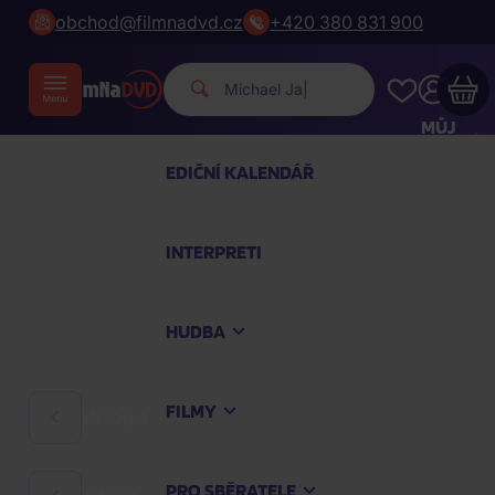
obchod@filmnadvd.cz
+420 380 831 900
Michael Jackson.
|
MŮJ
ÚČET
EDIČNÍ KALENDÁŘ
Váš nákupní košík je prázdný
INTERPRETI
PROHLÉDNĚTE SI NEJOBLÍBENĚJŠÍ PRODUKTY
HUDBA
Nakupte ještě za
2 000 Kč
a dopravu máte
zdarma
FILMY
HUDBA
Pokračovat v nákupu
PRO SBĚRATELE