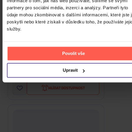
Informace o tom, jak náš web používáte, sdílíme se svými
partnery pro sociální média, inzerci a analýzy. Partneři tyto
údaje mohou zkombinovat s dalšími informacemi, které jste 
poskytli nebo které získali v důsledku toho, že používáte jeji
služby.
Papa Roach: Crooked Teeth (Deluxe
Povolit vše
Edition)
2CD
Upravit
349 Kč
Nedostupné
HLÍDAT DOSTUPNOST