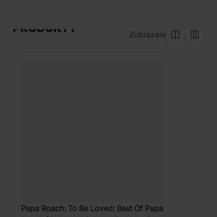
Red
Vyčistit vše
Vinyl)
Řadit od:
Nejoblíbenějšího
PRODUKTY
Zobrazení
Papa Roach: To Be Loved: Best Of Papa