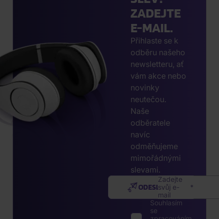
ZADEJTE
E-MAIL.
Přihlaste se k
odběru našeho
newsletteru, ať
vám akce nebo
novinky
neutečou.
Naše
odběratele
navíc
odměňujeme
mimořádnými
slevami.
Zadejte
ODESLAT
svůj e-
mail
Souhlasím
se
zpracováním