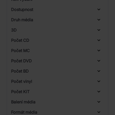
Rock
Od
Do
Dostupnost
Universal
Druh média
Skladem
Warner
3D
Počet CD
CD
Počet MC
Vinyl
Počet DVD
1
Počet BD
2
Počet vinyl
Počet KiT
Balení média
1
Formát média