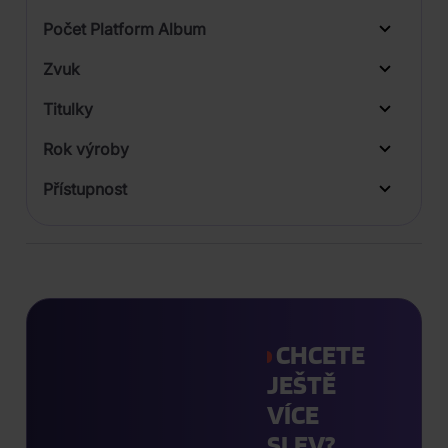
2
Počet Platform Album
Plastový obal
Zvuk
Digipack
LP
Titulky
Rok výroby
Přístupnost
CHCETE
JEŠTĚ
VÍCE
SLEV?