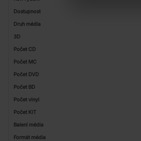
Classical
Od
Dostupnost
Spinaker
Druh média
Skladem
3D
Počet CD
CD
Počet MC
Počet DVD
1
Počet BD
Počet vinyl
Počet KiT
Balení média
Formát média