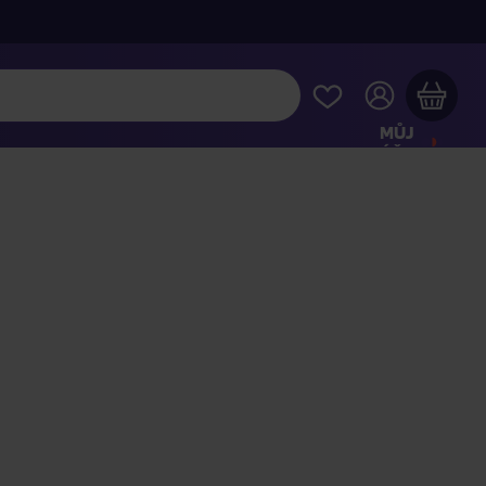
MŮJ
ÚČET
Váš nákupní košík je prázdný
HLÉDNĚTE SI NEJOBLÍBENĚJŠÍ PRODUKTY
kupte ještě za
2 000 Kč
a dopravu máte zdarma
Pokračovat v nákupu