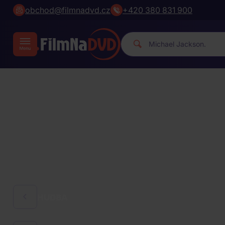
obchod@filmnadvd.cz
+420 380 831 900
|
HUDBA