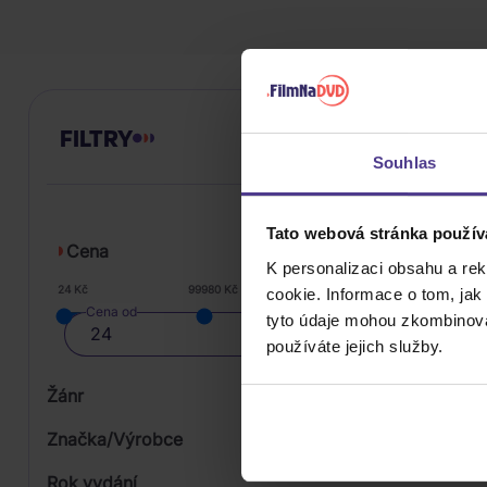
DO KOŠÍKU
FILTRY
Souhlas
Tato webová stránka použív
Cena
K personalizaci obsahu a re
24 Kč
99980 Kč
cookie. Informace o tom, jak
Cena od
tyto údaje mohou zkombinovat
používáte jejich služby.
Žánr
Značka/Výrobce
Rok vydání