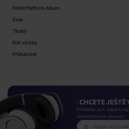
Počet Platform Album
Digipack
Zvuk
Titulky
Rok výroby
Přístupnost
CHCETE JEŠTĚ 
Přihlaste se k odběru n
mimořádnými slevami.
Zadejte svůj e-mail