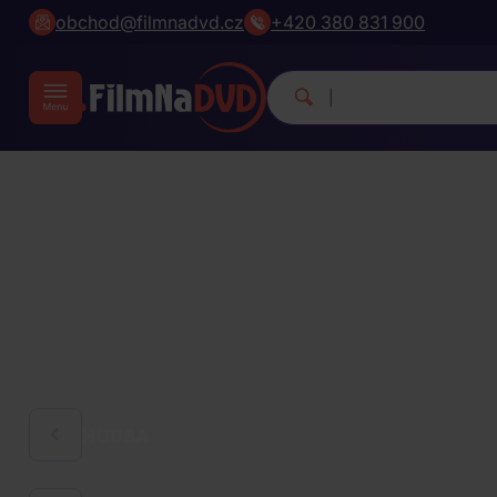
obchod@filmnadvd.cz
+420 380 831 900
Michael Jac
|
HUDBA