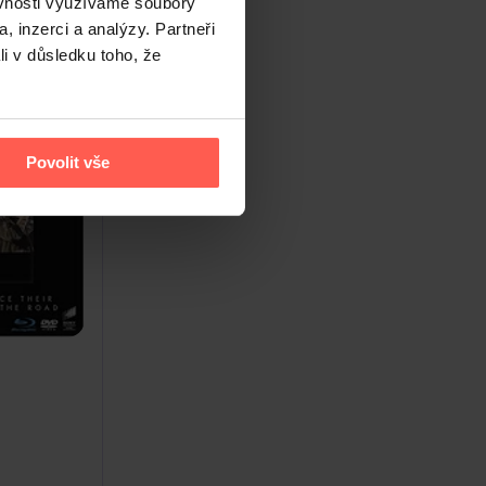
ěvnosti využíváme soubory
, inzerci a analýzy. Partneři
li v důsledku toho, že
Povolit vše