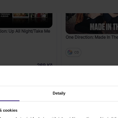
ion: Up All Night/Take Me
One Direction: Made In Th
CD
269 Kč
Skladem
DO KOŠÍKU
DO KOŠÍK
Detaily
á cookies