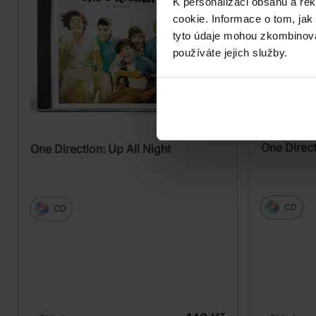
K personalizaci obsahu a re
cookie. Informace o tom, jak
tyto údaje mohou zkombinovat
používáte jejich služby.
One Direc
One Direction: Up All Night
CD
CD