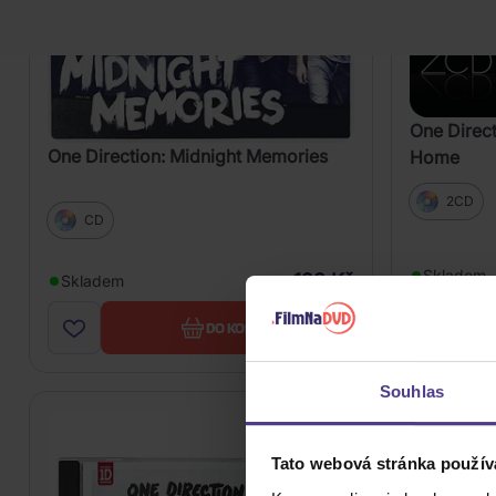
One Direct
One Direction: Midnight Memories
Home
2CD
CD
Skladem
199 Kč
Skladem
DO KOŠÍKU
Souhlas
Tato webová stránka použív