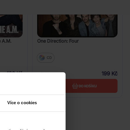
e A.M.
One Direction: Four
CD
199 Kč
199 Kč
Skladem
U
DO KOŠÍKU
Více o cookies