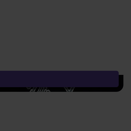
269 Kč
199 Kč
Vyčistit vše
Řadit od:
Nejoblíbenějšího
Zobrazení