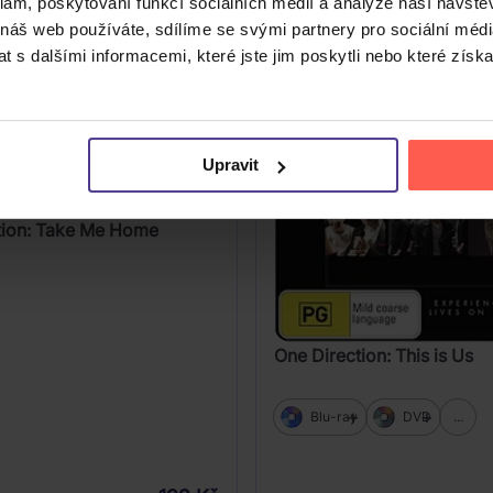
klam, poskytování funkcí sociálních médií a analýze naší návšt
 náš web používáte, sdílíme se svými partnery pro sociální média
 s dalšími informacemi, které jste jim poskytli nebo které získa
Upravit
tion: Take Me Home
One Direction: This is Us
Blu-ray
DVD
...