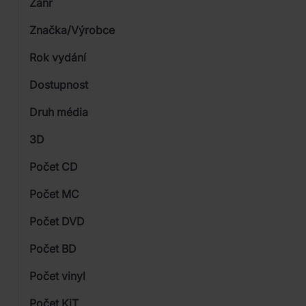
Žánr
Značka/Výrobce
Rok vydání
Hudební
Od
Dostupnost
Pop
Sony Music
Druh média
Skladem
Rock
3D
Počet CD
CD
Počet MC
DVD
Počet DVD
Blu-ray
1
Počet BD
2
Počet vinyl
1
Počet KiT