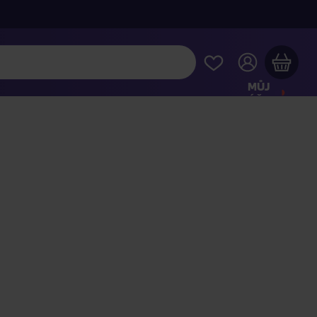
MŮJ
ÚČET
Váš nákupní košík je prázdný
HLÉDNĚTE SI NEJOBLÍBENĚJŠÍ PRODUKTY
kupte ještě za
2 000 Kč
a dopravu máte zdarma
Pokračovat v nákupu