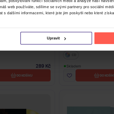
klam, poskytování funkcí sociálních médií a analýze naší návšt
 náš web používáte, sdílíme se svými partnery pro sociální média
 s dalšími informacemi, které jste jim poskytli nebo které získa
Upravit
n: Heartbreak Weather
Niall Horan: Heartbreak W
(Deluxe Edition)
CD
289 Kč
Skladem
DO KOŠÍKU
DO KOŠÍK