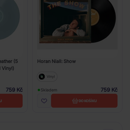
ather (5
Horan Niall: Show
 Vinyl)
Vinyl
759 Kč
759 Kč
Skladem
U
DO KOŠÍKU