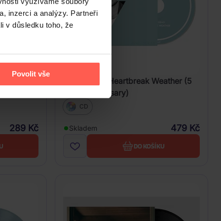
ěvnosti využíváme soubory
, inzerci a analýzy. Partneři
li v důsledku toho, že
Povolit vše
eather
Horan Niall: Heartbreak Weather (5
Year Anniversary)
CD
289 Kč
479 Kč
Skladem
U
DO KOŠÍKU