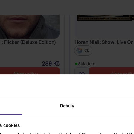
l: Flicker (Deluxe Edition)
Horan Niall: Show: Live On
CD
289 Kč
Skladem
DO KOŠÍKU
DO KOŠÍK
Detaily
á cookies