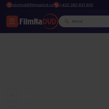
obchod@filmnadvd.cz
+420 380 831 900
Michael Jackson.
|
HUDBA