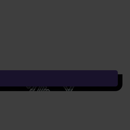
289 Kč
529 Kč
Vyčistit vše
Řadit od:
Nejoblíbenějšího
Zobrazení