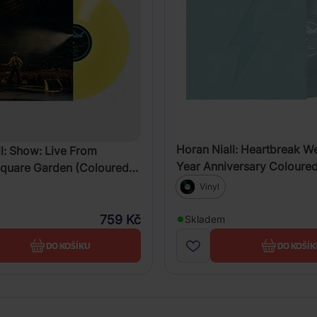
Horan Niall: Heartbreak We
l: Show: Live From
Year Anniversary Coloured
quare Garden (Coloured
Vinyl
759 Kč
Skladem
DO KOŠÍKU
DO KOŠÍK