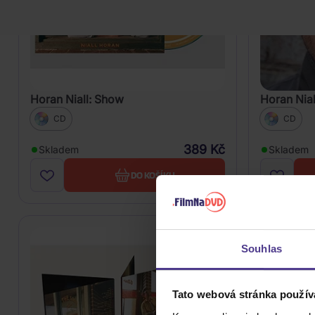
Horan Niall: Show
Horan Nial
CD
CD
389 Kč
Skladem
Skladem
DO KOŠÍKU
Souhlas
Tato webová stránka použív