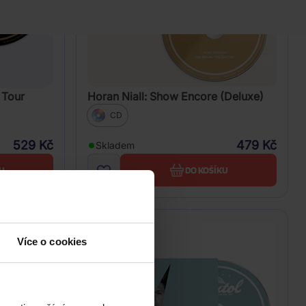
 Tour
Horan Niall: Show Encore (Deluxe)
CD
529 Kč
479 Kč
Skladem
U
DO KOŠÍKU
Více o cookies