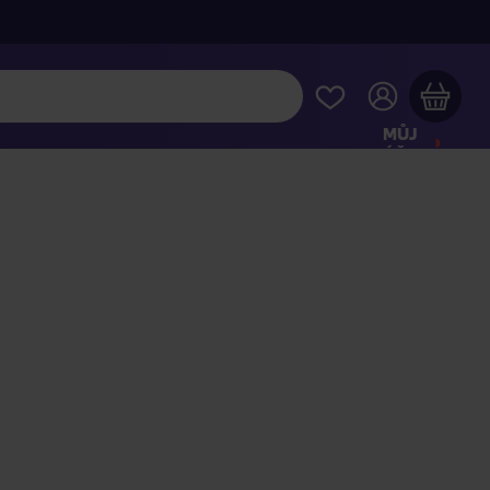
MŮJ
ÚČET
Váš nákupní košík je prázdný
HLÉDNĚTE SI NEJOBLÍBENĚJŠÍ PRODUKTY
kupte ještě za
2 000 Kč
a dopravu máte zdarma
Pokračovat v nákupu