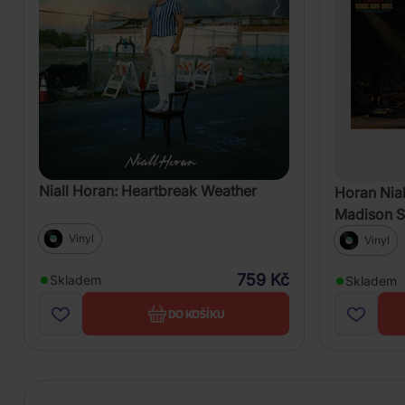
Niall Horan: Heartbreak Weather
Horan Nial
Madison S
Vinyl)
Vinyl
Vinyl
759 Kč
Skladem
Skladem
DO KOŠÍKU