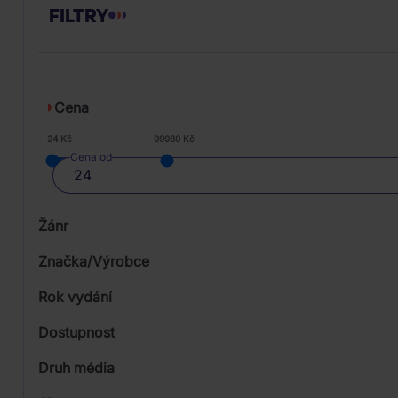
FILTRY
Cena
24 Kč
99980 Kč
Cena od
Žánr
Značka/Výrobce
Rok vydání
Electronic
Od
Dostupnost
Pop
Universal
Druh média
Skladem
Rock