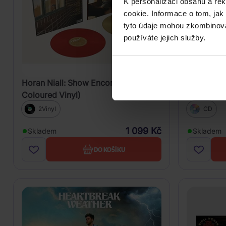
K personalizaci obsahu a re
cookie. Informace o tom, jak
tyto údaje mohou zkombinovat
používáte jejich služby.
Horan Niall: Show Encore (Deluxe,
Niall Hora
Coloured Vinyl)
2Vinyl
CD
1 099 Kč
Skladem
Skladem
DO KOŠÍKU