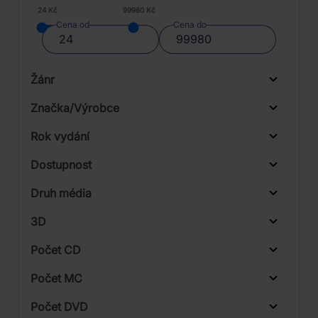
24 Kč
99980 Kč
Cena od
Cena do
Žánr
Značka/Výrobce
Rok vydání
Blues
Od
Do
Dostupnost
Rock
BMG
Druh média
Skladem
Sony Music
3D
Počet CD
CD
Počet MC
Vinyl
Počet DVD