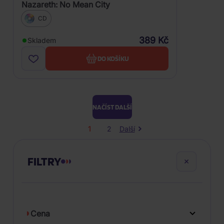
Nazareth: No Mean City
CD
389 Kč
Skladem
DO KOŠÍKU
NAČÍST DALŠÍ
1
2
Další
FILTRY
Cena