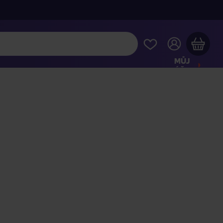
MŮJ
ÚČET
Váš nákupní košík je prázdný
HLÉDNĚTE SI NEJOBLÍBENĚJŠÍ PRODUKTY
kupte ještě za
2 000 Kč
a dopravu máte zdarma
Pokračovat v nákupu