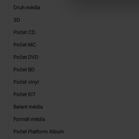
Universal
Druh média
Skladem
3D
Počet CD
CD
Počet MC
Počet DVD
3
Počet BD
Počet vinyl
Počet KiT
Balení média
Formát média
Počet Platform Album
Plastový obal