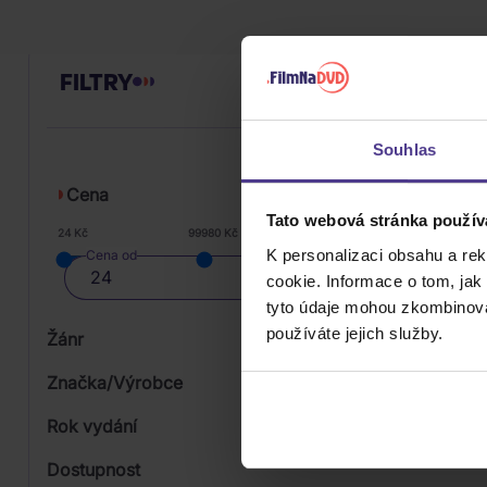
FILTRY
Souhlas
Cena
Tato webová stránka použív
24 Kč
99980 Kč
K personalizaci obsahu a re
Cena od
cookie. Informace o tom, jak
tyto údaje mohou zkombinovat
používáte jejich služby.
Žánr
Značka/Výrobce
Rok vydání
Classical
Od
Dostupnost