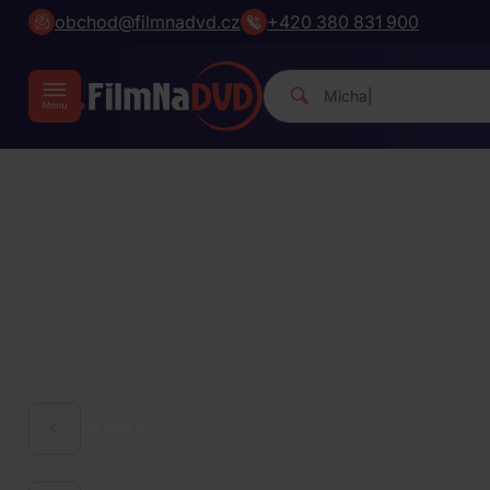
obchod@filmnadvd.cz
+420 380 831 900
Michael Jackson.
|
HUDBA