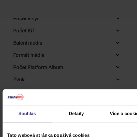
Počet BD
Počet vinyl
Počet KiT
Balení média
Formát média
Počet Platform Album
Zvuk
Titulky
Rok výroby
Souhlas
Detaily
Více o cooki
Přístupnost
Tato webová stránka používá cookies