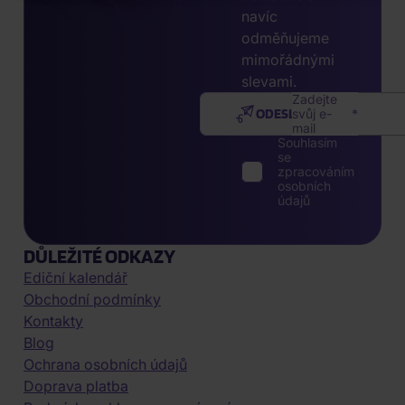
navíc
odměňujeme
mimořádnými
slevami.
Zadejte
ODESLAT
svůj e-
mail
Souhlasím
se
zpracováním
osobních
údajů
DŮLEŽITÉ ODKAZY
Ediční kalendář
Obchodní podmínky
Kontakty
Blog
Ochrana osobních údajů
Doprava platba