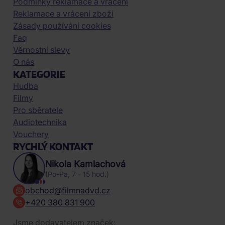
Podmínky reklamace a vrácení
Reklamace a vrácení zboží
Zásady používání cookies
Faq
Věrnostní slevy
O nás
KATEGORIE
Hudba
Filmy
Pro sběratele
Audiotechnika
Vouchery
RYCHLÝ KONTAKT
Nikola Kamlachová
(Po-Pa, 7 - 15 hod.)
obchod@filmnadvd.cz
+420 380 831 900
Jsme dodavatelem značek: