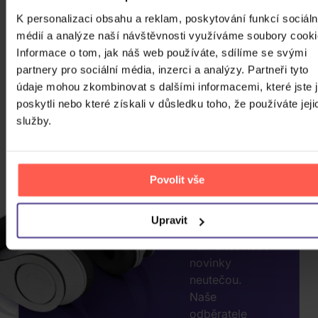
K personalizaci obsahu a reklam, poskytování funkcí sociáln
médií a analýze naší návštěvnosti využíváme soubory cooki
Informace o tom, jak náš web používáte, sdílíme se svými
CHCETE
partnery pro sociální média, inzerci a analýzy. Partneři tyto
JEŠTĚ
údaje mohou zkombinovat s dalšími informacemi, které jste 
poskytli nebo které získali v důsledku toho, že používáte jeji
VÍCE
služby.
SLEV?
ZADEJTE
E-MAIL.
Povolit vše
Přihlaste se k
odběru našeho
Upravit
newsletteru, ať
vám akce nebo
novinky
neutečou.
Naše
odběratele