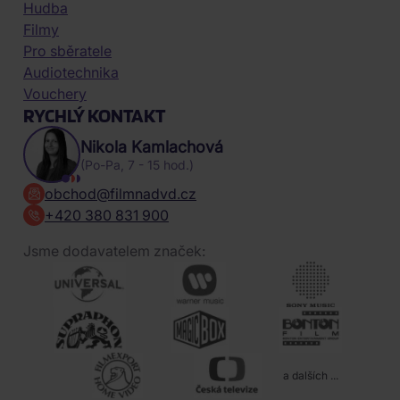
Hudba
Filmy
Pro sběratele
Audiotechnika
Vouchery
RYCHLÝ KONTAKT
Nikola Kamlachová
(Po-Pa, 7 - 15 hod.)
obchod@filmnadvd.cz
+420 380 831 900
Jsme dodavatelem značek:
a dalších ...