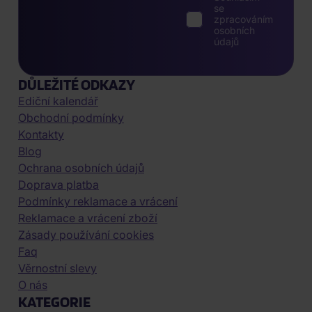
se
zpracováním
osobních
údajů
DŮLEŽITÉ ODKAZY
Ediční kalendář
Obchodní podmínky
Kontakty
Blog
Ochrana osobních údajů
Doprava platba
Podmínky reklamace a vrácení
Reklamace a vrácení zboží
Zásady používání cookies
Faq
Věrnostní slevy
O nás
KATEGORIE