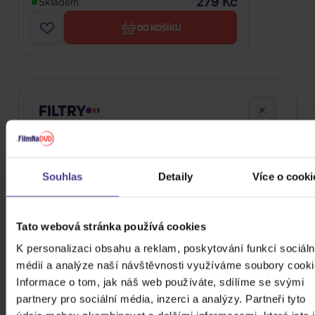
279 Kč
Skladem
DO KOŠÍKU
FILTRY
Souhlas
Detaily
Více o cooki
Cena
24 Kč
99980 Kč
Cena od
Cena do
Tato webová stránka používá cookies
K personalizaci obsahu a reklam, poskytování funkcí sociáln
médií a analýze naší návštěvnosti využíváme soubory cooki
Žánr
Informace o tom, jak náš web používáte, sdílíme se svými
partnery pro sociální média, inzerci a analýzy. Partneři tyto
Značka/Výrobce