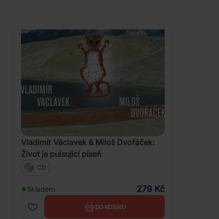
Vladimír Václavek & Miloš Dvořáček:
Život je pulsující píseň
CD
279 Kč
Skladem
DO KOŠÍKU