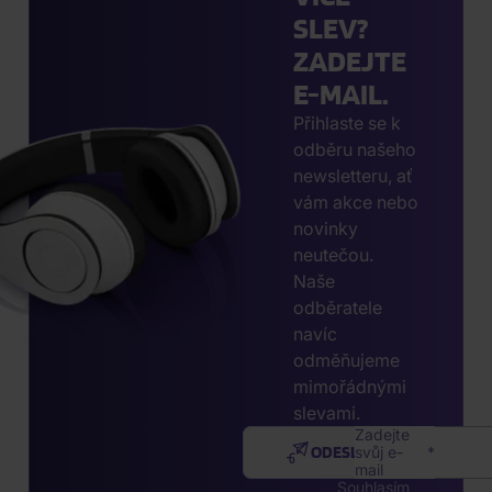
SLEV?
ZADEJTE
E-MAIL.
Přihlaste se k
odběru našeho
newsletteru, ať
vám akce nebo
novinky
neutečou.
Naše
odběratele
navíc
odměňujeme
mimořádnými
slevami.
Zadejte
ODESLAT
svůj e-
mail
Souhlasím