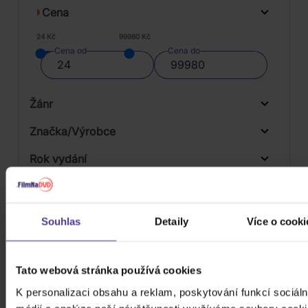
Cena
24 Kč
99980 Kč
Cena od
Cena do
Žánr
Značka/Výrobce
Rok vydání
Rock
Od
Do
Dostupnost
Supraphon
Druh média
Souhlas
Detaily
Více o cooki
Skladem
3D
Počet CD
Tato webová stránka používá cookies
CD
K personalizaci obsahu a reklam, poskytování funkcí sociáln
Počet MC