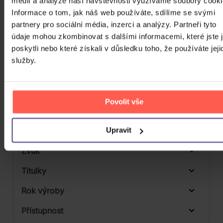
médií a analýze naší návštěvnosti využíváme soubory cooki
Počet DVD
Informace o tom, jak náš web používáte, sdílíme se svými
1
partnery pro sociální média, inzerci a analýzy. Partneři tyto
Počet BD
údaje mohou zkombinovat s dalšími informacemi, které jste 
poskytli nebo které získali v důsledku toho, že používáte jeji
Počet vinyl
služby.
Počet KiT
Balení média
Povolit vše
Formát média
Upravit
Počet Platform Album
Plastový obal
Zvuk
Titulky
Rok výroby
Přístupnost