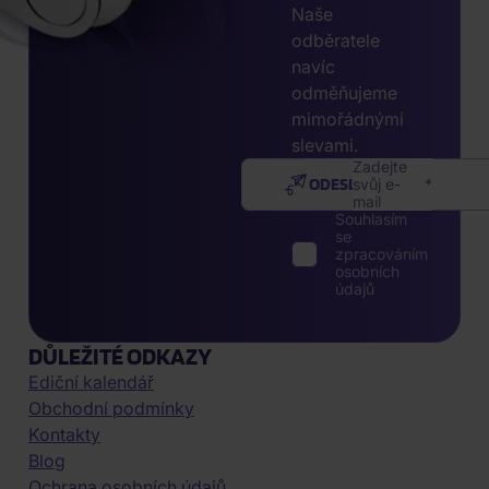
Naše
odběratele
navíc
odměňujeme
mimořádnými
slevami.
Zadejte
ODESLAT
svůj e-
mail
Souhlasím
se
zpracováním
osobních
údajů
DŮLEŽITÉ ODKAZY
Ediční kalendář
Obchodní podmínky
Kontakty
Blog
Ochrana osobních údajů