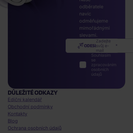
odběratele
navíc
odměňujeme
mimořádnými
slevami.
Zadejte
ODESLAT
svůj e-
mail
Souhlasím
se
zpracováním
osobních
údajů
DŮLEŽITÉ ODKAZY
Ediční kalendář
Obchodní podmínky
Kontakty
Blog
Ochrana osobních údajů