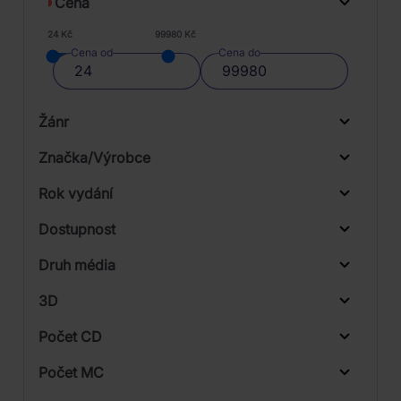
Cena
24 Kč
99980 Kč
Cena od
Cena do
Žánr
Značka/Výrobce
Rok vydání
Classical
Od
Do
Dostupnost
Pop
Sony Music
Druh média
Skladem
Rock
Universal
3D
Stage & Screen
Warner
Počet CD
CD
Počet MC
Vinyl