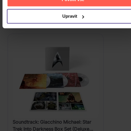
839 Kč
Skladem
Upravit
DO KOŠÍKU
Soundtrack: Giacchino Michael: Star
Trek Into Darkness Box Set (Deluxe