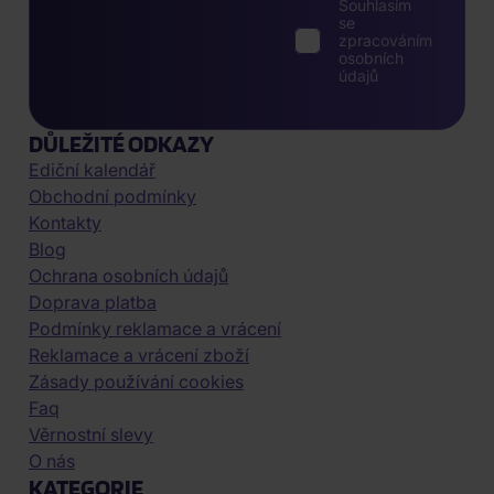
Souhlasím
se
zpracováním
osobních
údajů
DŮLEŽITÉ ODKAZY
Ediční kalendář
Obchodní podmínky
Kontakty
Blog
Ochrana osobních údajů
Doprava platba
Podmínky reklamace a vrácení
Reklamace a vrácení zboží
Zásady používání cookies
Faq
Věrnostní slevy
O nás
KATEGORIE