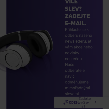
VÍCE
SLEV?
ZADEJTE
E-MAIL.
Přihlaste se k
odběru našeho
newsletteru, ať
vám akce nebo
novinky
neutečou.
Naše
odběratele
navíc
odměňujeme
mimořádnými
slevami.
Zadejte
ODESLAT
svůj e-
mail