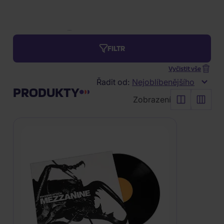
Massive
3.
269 Kč
Attack:
CD
Skladem
Mezzanine
FILTR
Vyčistit vše
Řadit od:
Nejoblíbenějšího
PRODUKTY
Zobrazení