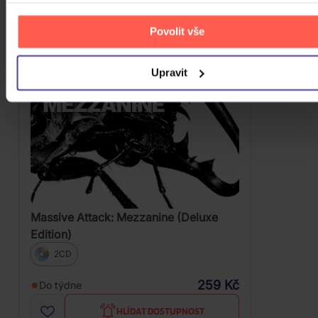
Povolit vše
Upravit
Massive Attack: Mezzanine (Deluxe
Edition)
2CD
259 Kč
Do týdne
HLÍDAT DOSTUPNOST