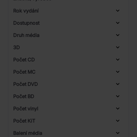
Rok vydání
Electronic
Od
Do
Dostupnost
Hip Hop
Sony Music
Druh média
Skladem
Reggae
Universal
3D
Počet CD
CD
Počet MC
Vinyl
Počet DVD
1
Počet BD
2
Počet vinyl
Počet KiT
Balení média