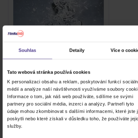
Souhlas
Detaily
Více o cooki
Tato webová stránka používá cookies
Massive Attack: 100th Window
K personalizaci obsahu a reklam, poskytování funkcí sociáln
médií a analýze naší návštěvnosti využíváme soubory cooki
CD
Informace o tom, jak náš web používáte, sdílíme se svými
269 Kč
partnery pro sociální média, inzerci a analýzy. Partneři tyto
Skladem
údaje mohou zkombinovat s dalšími informacemi, které jste 
DO KOŠÍKU
poskytli nebo které získali v důsledku toho, že používáte jeji
služby.