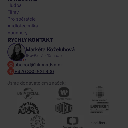
Hudba
Filmy
Pro sběratele
Audiotechnika
Vouchery
RYCHLÝ KONTAKT
Markéta Koželuhová
(Po-Pa, 7 - 15 hod.)
obchod@filmnadvd.cz
+420 380 831 900
Jsme dodavatelem značek:
a dalších ...