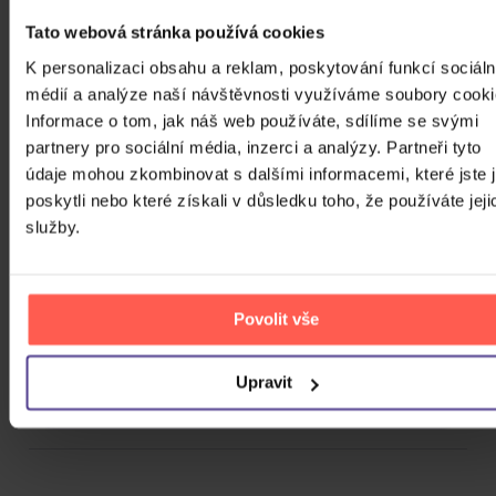
Tato webová stránka používá cookies
Počet vinyl
K personalizaci obsahu a reklam, poskytování funkcí sociáln
Počet KiT
médií a analýze naší návštěvnosti využíváme soubory cooki
Informace o tom, jak náš web používáte, sdílíme se svými
Balení média
partnery pro sociální média, inzerci a analýzy. Partneři tyto
Formát média
údaje mohou zkombinovat s dalšími informacemi, které jste 
poskytli nebo které získali v důsledku toho, že používáte jeji
Počet Platform Album
služby.
Plastový obal
Zvuk
Titulky
Povolit vše
Rok výroby
Upravit
Přístupnost