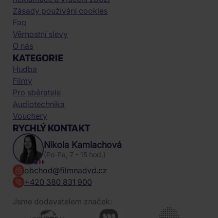
Zásady používání cookies
Faq
Věrnostní slevy
O nás
KATEGORIE
Hudba
Filmy
Pro sběratele
Audiotechnika
Vouchery
RYCHLÝ KONTAKT
Nikola Kamlachová
(Po-Pa, 7 - 15 hod.)
obchod@filmnadvd.cz
+420 380 831 900
Jsme dodavatelem značek: