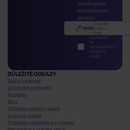
odměňujeme
mimořádnými
slevami.
Zadejte
ODESLAT
svůj e-
mail
Souhlasím
se
zpracováním
osobních
údajů
DŮLEŽITÉ ODKAZY
Ediční kalendář
Obchodní podmínky
Kontakty
Blog
Ochrana osobních údajů
Doprava platba
Podmínky reklamace a vrácení
Reklamace a vrácení zboží