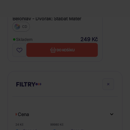
Symfonický orchestr hl.m. Prahy
Bělohláv - Dvořák: Stabat Mater
CD
249 Kč
Skladem
DO KOŠÍKU
FILTRY
Cena
24 Kč
99980 Kč