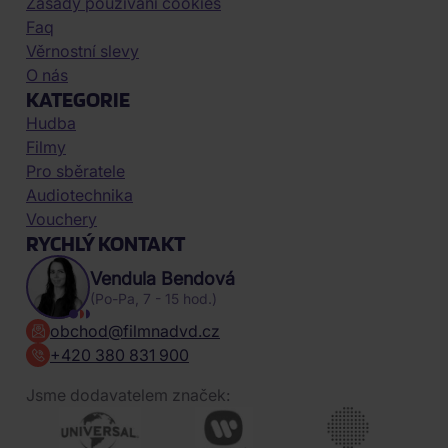
Zásady používání cookies
Faq
Věrnostní slevy
O nás
KATEGORIE
Hudba
Filmy
Pro sběratele
Audiotechnika
Vouchery
RYCHLÝ KONTAKT
Vendula Bendová
(Po-Pa, 7 - 15 hod.)
obchod@filmnadvd.cz
+420 380 831 900
Jsme dodavatelem značek: