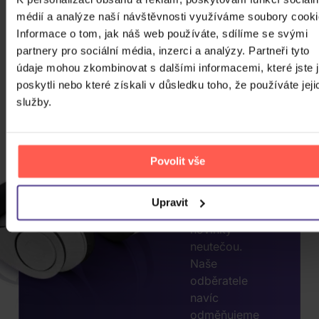
médií a analýze naší návštěvnosti využíváme soubory cooki
CHCETE
Informace o tom, jak náš web používáte, sdílíme se svými
JEŠTĚ
partnery pro sociální média, inzerci a analýzy. Partneři tyto
údaje mohou zkombinovat s dalšími informacemi, které jste 
VÍCE
poskytli nebo které získali v důsledku toho, že používáte jeji
SLEV?
služby.
ZADEJTE
E-MAIL.
Přihlaste se k
Povolit vše
odběru našeho
newsletteru, ať
Upravit
vám akce nebo
novinky
neutečou.
Naše
odběratele
navíc
odměňujeme