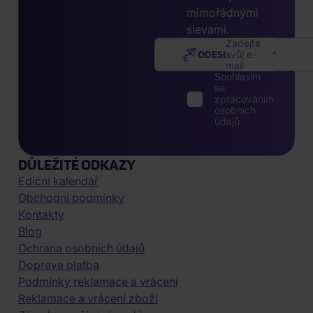
mimořádnými
slevami.
Zadejte
ODESLAT
svůj e-
mail
Souhlasím
se
zpracováním
osobních
údajů
DŮLEŽITÉ ODKAZY
Ediční kalendář
Obchodní podmínky
Kontakty
Blog
Ochrana osobních údajů
Doprava platba
Podmínky reklamace a vrácení
Reklamace a vrácení zboží