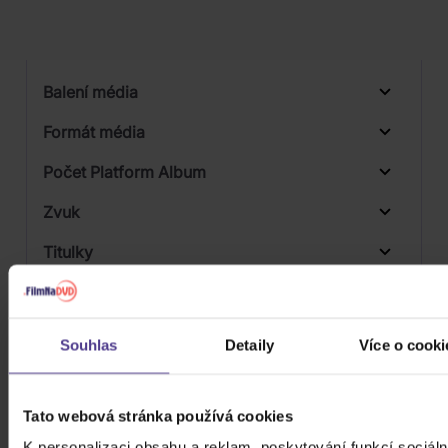
Počet vinyl
Počet KiT
Balení média
Formát média
Počet Platform Album
Zvuk
Titulky
Rok výroby
Přístupnost
Souhlas
Detaily
Více o cooki
Tato webová stránka používá cookies
K personalizaci obsahu a reklam, poskytování funkcí sociáln