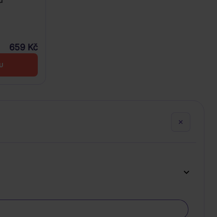
d
659 Kč
U