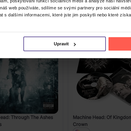
klam, poskytování funkcí sociálních médií a analýze naší návšt
 náš web používáte, sdílíme se svými partnery pro sociální média
DO KOŠÍKU
DO KOŠÍK
 s dalšími informacemi, které jste jim poskytli nebo které získa
Upravit
ead: Through The Ashes
Machine Head: Of Kingdo
s
Crown