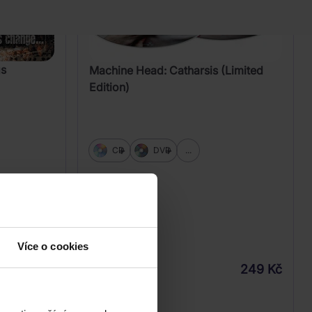
gs
Machine Head: Catharsis (Limited
Edition)
CD
DVD
...
Více o cookies
205 Kč
249 Kč
Skladem