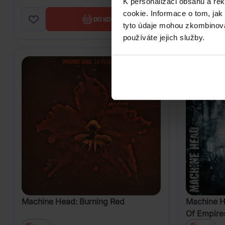
K personalizaci obsahu a re
cookie. Informace o tom, jak
DO KOŠÍKU
tyto údaje mohou zkombinovat
používáte jejich služby.
Machine Head: Burning Red
Machine H
Of Empire