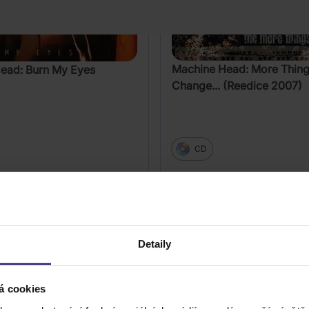
Machine Head: More Thin
ead: Burn My Eyes
Change... (Reedice 2007)
CD
Detaily
205 Kč
Skladem
á cookies