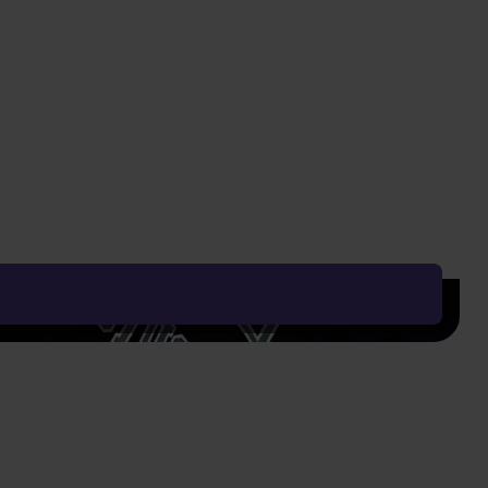
205 Kč
Vyčistit vše
Řadit od:
Nejoblíbenějšího
Zobrazení