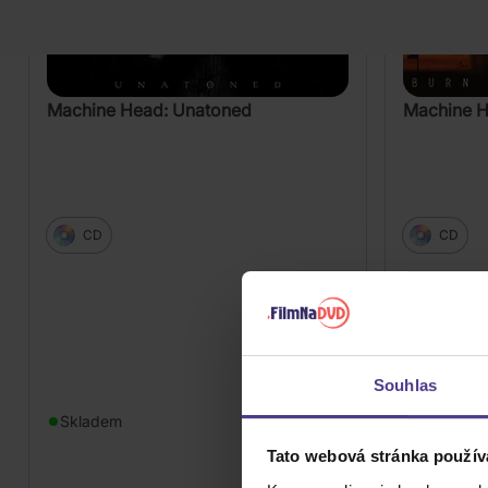
Machine Head: Unatoned
Machine H
CD
CD
Souhlas
349 Kč
Skladem
Skladem
Tato webová stránka použív