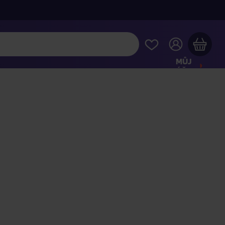
MŮJ
ÚČET
Váš nákupní košík je prázdný
HLÉDNĚTE SI NEJOBLÍBENĚJŠÍ PRODUKTY
kupte ještě za
2 000 Kč
a dopravu máte zdarma
Pokračovat v nákupu