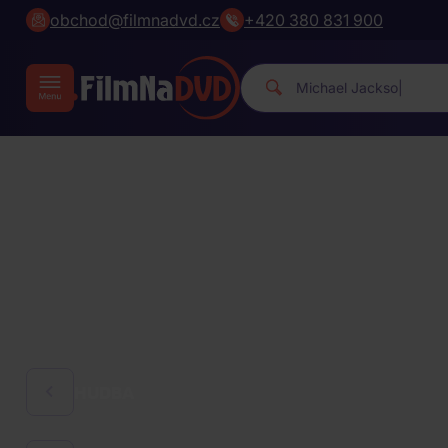
obchod@filmnadvd.cz
+420 380 831 900
Mi
|
HUDBA