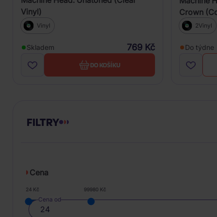
Machine Head: Unatoned (Clear
Machine H
Vinyl)
Crown (Col
Vinyl
2Vinyl
769 Kč
Skladem
Do týdne
DO KOŠÍKU
FILTRY
Cena
24 Kč
99980 Kč
Cena od