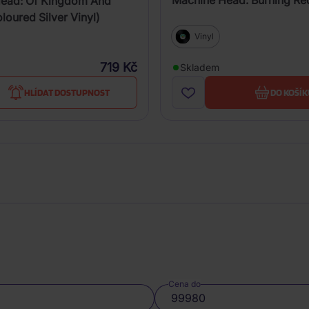
Machine Head: Burning Re
ead: Of Kingdom And
oured Silver Vinyl)
Vinyl
719 Kč
Skladem
HLÍDAT DOSTUPNOST
DO KOŠÍK
Cena do