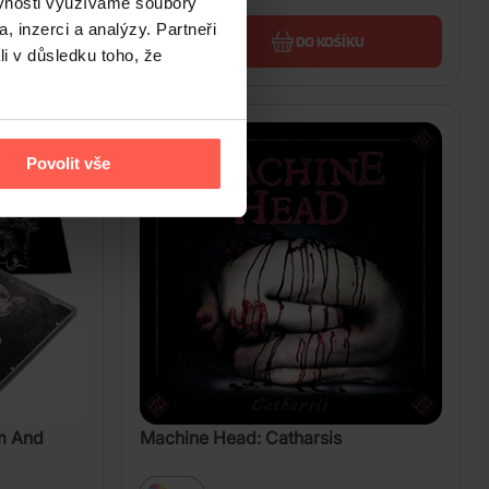
ěvnosti využíváme soubory
, inzerci a analýzy. Partneři
U
DO KOŠÍKU
li v důsledku toho, že
Povolit vše
m And
Machine Head: Catharsis