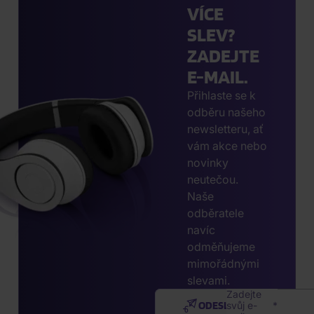
VÍCE
SLEV?
ZADEJTE
E-MAIL.
Přihlaste se k
odběru našeho
newsletteru, ať
vám akce nebo
novinky
neutečou.
Naše
odběratele
navíc
odměňujeme
mimořádnými
slevami.
Zadejte
ODESLAT
svůj e-