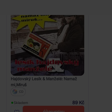
Hajdovský Lesík & Manželé: Namaž
mi,Miruš
CD
89 Kč
Skladem
DO KOŠÍKU