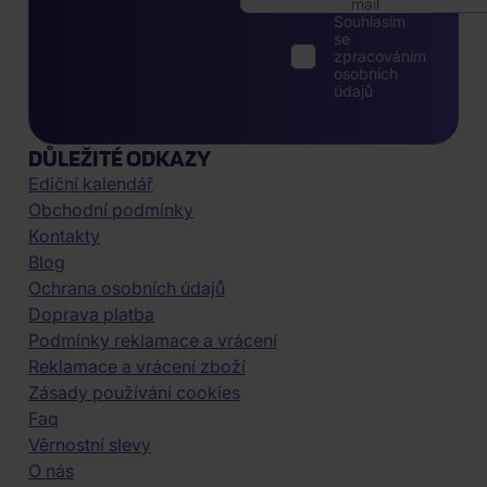
mail
Souhlasím
se
zpracováním
osobních
údajů
DŮLEŽITÉ ODKAZY
Ediční kalendář
Obchodní podmínky
Kontakty
Blog
Ochrana osobních údajů
Doprava platba
Podmínky reklamace a vrácení
Reklamace a vrácení zboží
Zásady používání cookies
Faq
Věrnostní slevy
O nás