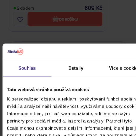
609 Kč
Skladem
DO KOŠÍKU
FILTRY
Souhlas
Detaily
Více o cooki
Cena
Tato webová stránka používá cookies
24 Kč
99980 Kč
K personalizaci obsahu a reklam, poskytování funkcí sociáln
Cena od
Cena do
médií a analýze naší návštěvnosti využíváme soubory cooki
Informace o tom, jak náš web používáte, sdílíme se svými
partnery pro sociální média, inzerci a analýzy. Partneři tyto
Žánr
údaje mohou zkombinovat s dalšími informacemi, které jste 
poskytli nebo které získali v důsledku toho, že používáte jeji