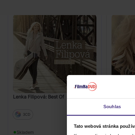
Lenka Filipová: Best Of
Filipová L
Souhlas
3CD
2Vinyl
Tato webová stránka použív
379 Kč
Skladem
Skladem