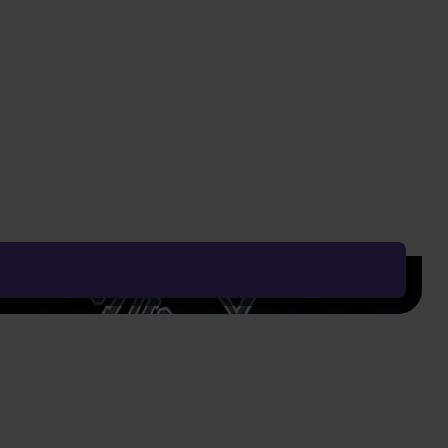
379 Kč
829 Kč
249 Kč
Vyčistit vše
Řadit od:
Nejoblíbenějšího
Zobrazení