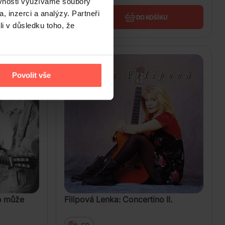
ěvnosti využíváme soubory
, inzerci a analýzy. Partneři
U
DO KOŠÍKU
li v důsledku toho, že
Povolit vše
no může
Filipová Lenka: Concertino II.