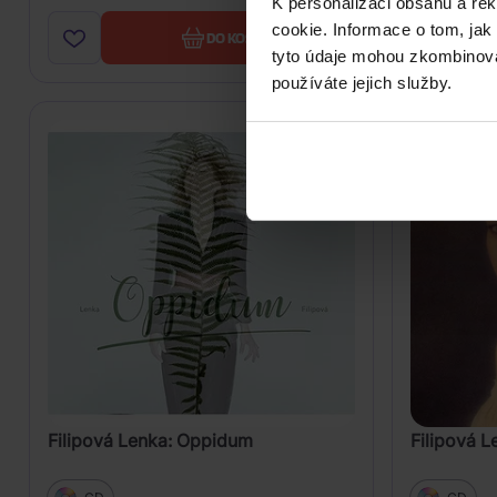
K personalizaci obsahu a re
cookie. Informace o tom, jak
DO KOŠÍKU
tyto údaje mohou zkombinovat
používáte jejich služby.
Filipová Lenka: Oppidum
Filipová 