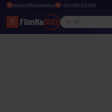
obchod@filmnadvd.cz
+420 380 831 900
Michael Jackson
|
HUDBA