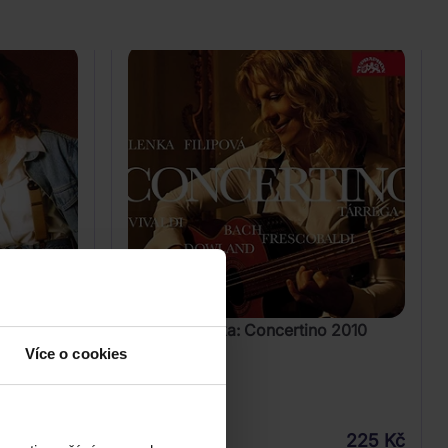
Filipová Lenka: Concertino 2010
no může
Více o cookies
CD
225 Kč
249 Kč
Skladem