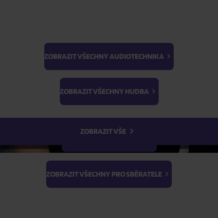
NAČÍST DALŠÍ
ZOBRAZIT VŠECHNY AUDIOTECHNIKA
BTS
Skladem
Light Stick & Keyring
ZOBRAZIT VŠECHNY HUDBA
Stray Kids
Skladem
ZOBRAZIT VŠE
ZOBRAZIT VŠECHNY FILMY
Skladem
ZOBRAZIT VŠECHNY PRO SBĚRATELE
FILTR