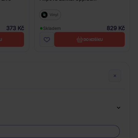
Vinyl
373 Kč
829 Kč
Skladem
U
DO KOŠÍKU