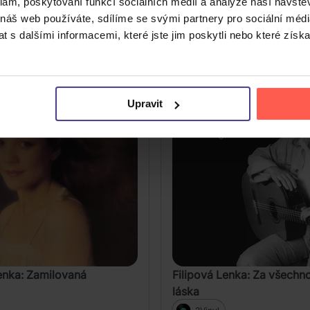
klam, poskytování funkcí sociálních médií a analýze naší návšt
 náš web používáte, sdílíme se svými partnery pro sociální média
DO KOŠÍKU
DO KOŠÍK
 s dalšími informacemi, které jste jim poskytli nebo které získa
Upravit
Lenka: Zamilovaná
Filipová Lenka: Za všech
láska