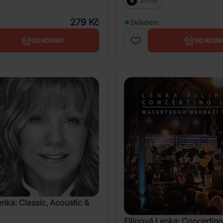
2Vinyl
279 Kč
Skladem
DO KOŠÍKU
DO KOŠÍK
enka: Classic, Acoustic &
Filipová Lenka: Concertino