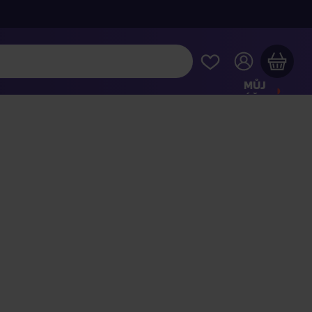
MŮJ
ÚČET
Váš nákupní košík je prázdný
HLÉDNĚTE SI NEJOBLÍBENĚJŠÍ PRODUKTY
kupte ještě za
2 000 Kč
a dopravu máte zdarma
Pokračovat v nákupu