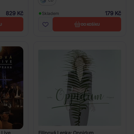
CD
829 Kč
179 Kč
Skladem
U
DO KOŠÍKU
 Live
Filipová Lenka: Oppidum