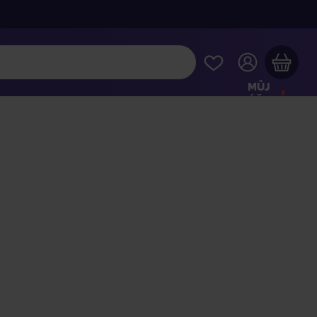
MŮJ
ÚČET
Váš nákupní košík je prázdný
HLÉDNĚTE SI NEJOBLÍBENĚJŠÍ PRODUKTY
kupte ještě za
2 000 Kč
a dopravu máte zdarma
Pokračovat v nákupu