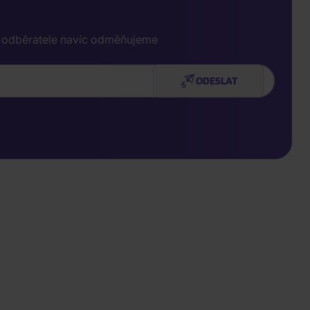
e odběratele navíc odměňujeme
ODESLAT