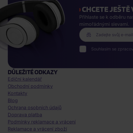
CHCETE JEŠTĚ 
Přihlaste se k odběru n
mimořádnými slevami.
Zadejte svůj e-mail
Souhlasím se zpraco
DŮLEŽITÉ ODKAZY
Ediční kalendář
Obchodní podmínky
Kontakty
Blog
Ochrana osobních údajů
Doprava platba
Podmínky reklamace a vrácení
Reklamace a vrácení zboží