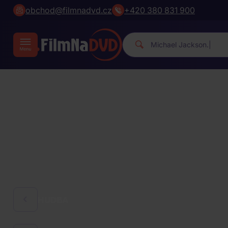
obchod@filmnadvd.cz
+420 380 831 900
|
HUDBA