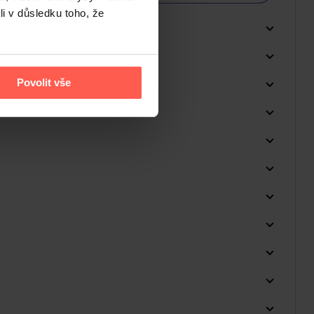
li v důsledku toho, že
Povolit vše
Do