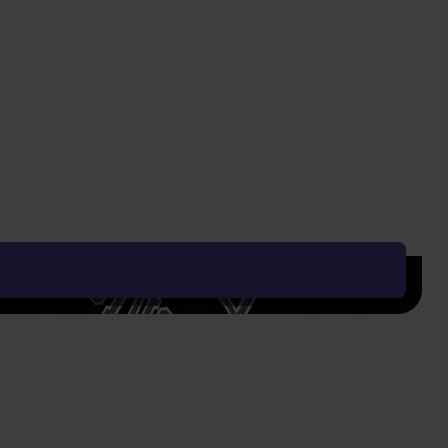
Vyčistit vše
Řadit od:
Nejoblíbenějšího
Zobrazení