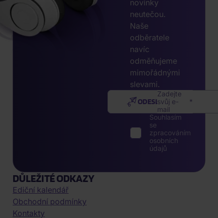
novinky
neutečou.
Naše
odběratele
navíc
odměňujeme
mimořádnými
slevami.
Zadejte
ODESLAT
svůj e-
mail
Souhlasím
se
zpracováním
osobních
údajů
DŮLEŽITÉ ODKAZY
Ediční kalendář
Obchodní podmínky
Kontakty