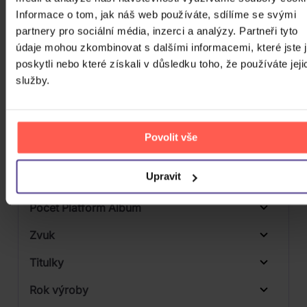
Informace o tom, jak náš web používáte, sdílíme se svými
Počet MC
partnery pro sociální média, inzerci a analýzy. Partneři tyto
Počet DVD
údaje mohou zkombinovat s dalšími informacemi, které jste 
1
poskytli nebo které získali v důsledku toho, že používáte jeji
Počet BD
služby.
Počet vinyl
Počet KiT
Povolit vše
Balení média
Upravit
Formát média
Počet Platform Album
Plastový obal
Zvuk
Titulky
Rok výroby