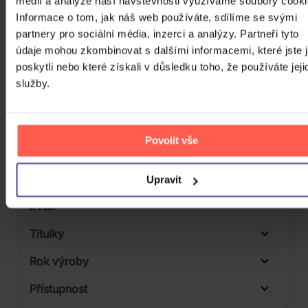
médií a analýze naší návštěvnosti využíváme soubory cooki
Počet DVD
Informace o tom, jak náš web používáte, sdílíme se svými
1
partnery pro sociální média, inzerci a analýzy. Partneři tyto
Počet BD
údaje mohou zkombinovat s dalšími informacemi, které jste 
poskytli nebo které získali v důsledku toho, že používáte jeji
Počet vinyl
služby.
Počet KiT
Balení média
Povolit vše
Formát média
Počet Platform Album
Upravit
Plastový obal
Zvuk
Titulky
Rok výroby
Přístupnost