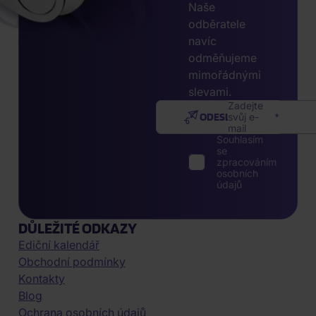
Naše
odběratele
navíc
odměňujeme
mimořádnými
slevami.
Zadejte
ODESLAT
svůj e-
mail
Souhlasím
se
zpracováním
osobních
údajů
DŮLEŽITÉ ODKAZY
Ediční kalendář
Obchodní podmínky
Kontakty
Blog
Ochrana osobních údajů