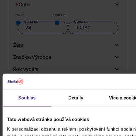
Cena
24 Kč
99980 Kč
Cena od
Cena do
Žánr
Značka/Výrobce
Rok vydání
Children's
Od
Do
Dostupnost
Stage & Screen
Universal
Druh média
Souhlas
Detaily
Více o cooki
Skladem
3D
Počet CD
Tato webová stránka používá cookies
CD
K personalizaci obsahu a reklam, poskytování funkcí sociáln
Počet MC