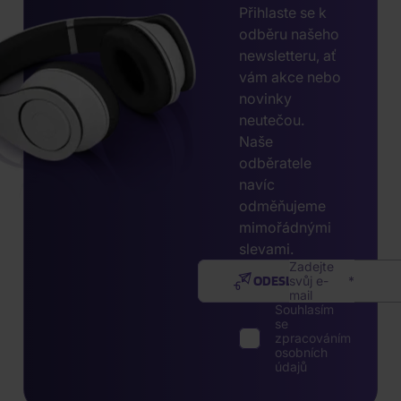
Přihlaste se k
odběru našeho
newsletteru, ať
vám akce nebo
novinky
neutečou.
Naše
odběratele
navíc
odměňujeme
mimořádnými
slevami.
Zadejte
ODESLAT
svůj e-
mail
Souhlasím
se
zpracováním
osobních
údajů