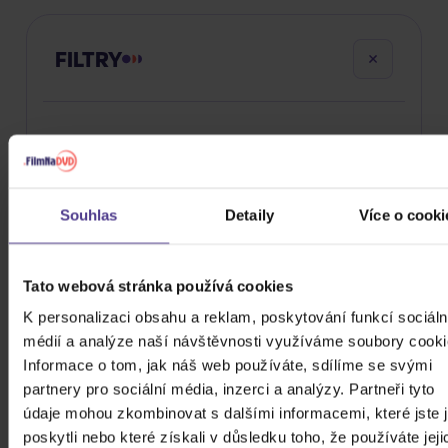
FILTRY
Cena
24 Kč
99980 Kč
Souhlas
Detaily
Více o cooki
Cena od
Cena do
Tato webová stránka používá cookies
Žánr
K personalizaci obsahu a reklam, poskytování funkcí sociáln
Značka/Výrobce
médií a analýze naší návštěvnosti využíváme soubory cooki
Informace o tom, jak náš web používáte, sdílíme se svými
Rok vydání
partnery pro sociální média, inzerci a analýzy. Partneři tyto
Rock
Od
Do
údaje mohou zkombinovat s dalšími informacemi, které jste 
Dostupnost
BMG
poskytli nebo které získali v důsledku toho, že používáte jeji