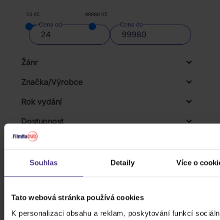
24 Kč
99980 Kč
Cena od
Cena do
Žánr
Značka/Výrobce
Rok vydání
Classical
Od
Do
Dostupnost
Supraphon
Druh média
Skladem
3D
Souhlas
Detaily
Více o cooki
Počet CD
CD
Tato webová stránka používá cookies
Počet MC
K personalizaci obsahu a reklam, poskytování funkcí sociáln
Počet DVD