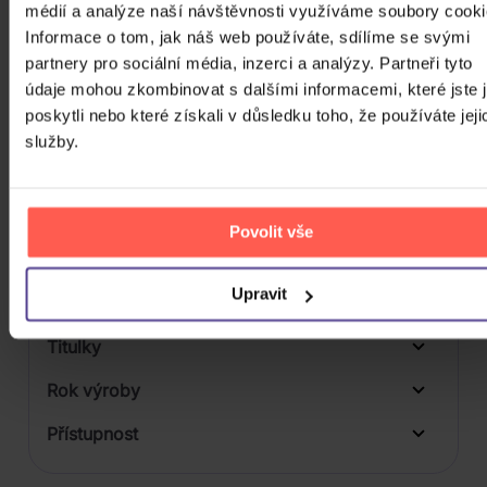
médií a analýze naší návštěvnosti využíváme soubory cooki
1
Informace o tom, jak náš web používáte, sdílíme se svými
Počet BD
partnery pro sociální média, inzerci a analýzy. Partneři tyto
Počet vinyl
údaje mohou zkombinovat s dalšími informacemi, které jste 
poskytli nebo které získali v důsledku toho, že používáte jeji
Počet KiT
služby.
Balení média
Formát média
Povolit vše
Počet Platform Album
Plastový obal
Upravit
Zvuk
Titulky
Rok výroby
Přístupnost