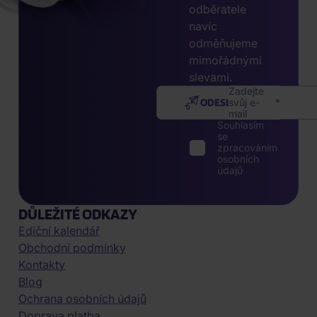
odběratele
navíc
odměňujeme
mimořádnými
slevami.
Zadejte
ODESLAT
svůj e-
mail
Souhlasím
se
zpracováním
osobních
údajů
DŮLEŽITÉ ODKAZY
Ediční kalendář
Obchodní podmínky
Kontakty
Blog
Ochrana osobních údajů
Doprava platba