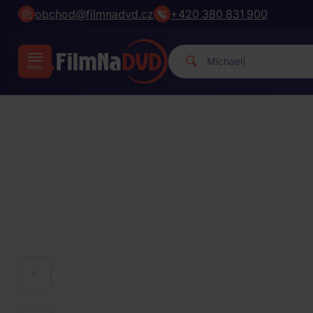
obchod@filmnadvd.cz
+420 380 831 900
Michael Jackson.
|
HUDBA