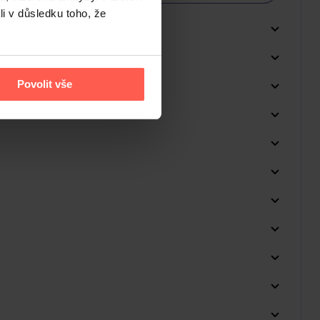
li v důsledku toho, že
Povolit vše
Do