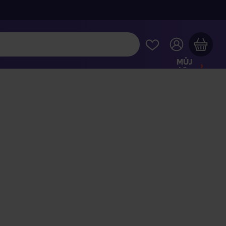
MŮJ
ÚČET
Váš nákupní košík je prázdný
HLÉDNĚTE SI NEJOBLÍBENĚJŠÍ PRODUKTY
kupte ještě za
2 000 Kč
a dopravu máte zdarma
Pokračovat v nákupu