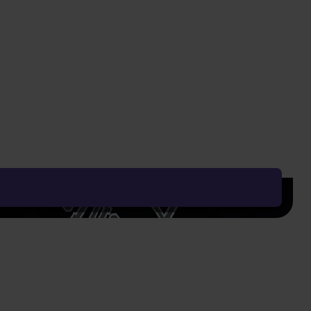
Vyčistit vše
Řadit od:
Nejoblíbenějšího
Zobrazení