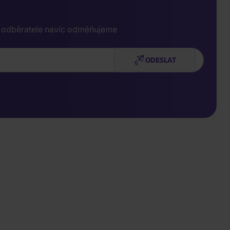
e odběratele navíc odměňujeme
ODESLAT