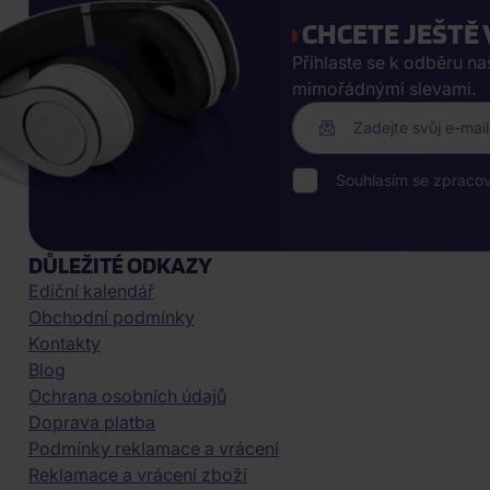
CHCETE JEŠTĚ 
Přihlaste se k odběru n
mimořádnými slevami.
Zadejte svůj e-mail
Souhlasím se zpraco
DŮLEŽITÉ ODKAZY
Ediční kalendář
Obchodní podmínky
Kontakty
Blog
Ochrana osobních údajů
Doprava platba
Podmínky reklamace a vrácení
Reklamace a vrácení zboží