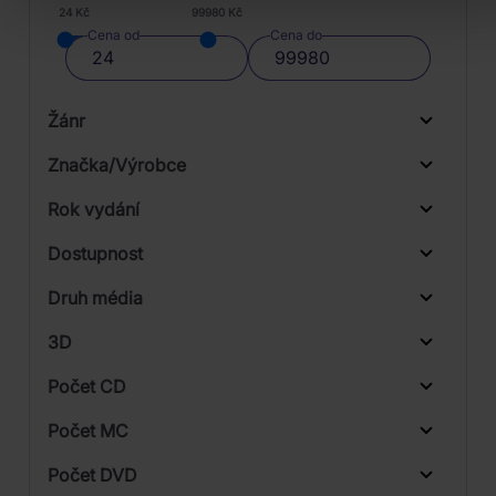
24 Kč
99980 Kč
Cena od
Cena do
Žánr
Značka/Výrobce
Rok vydání
Jazz
Od
Do
Dostupnost
Universal
Druh média
Skladem
3D
Počet CD
Vinyl
Počet MC
Počet DVD