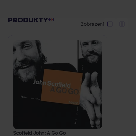
I
Vyčistit vše
Can
Řadit od:
Nejoblíbenějšího
See
PRODUKTY
Your
Zobrazení
House
from
Here
Scofield John: A Go Go