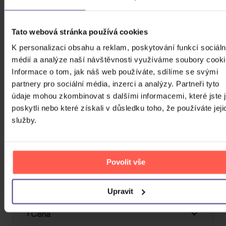
Tato webová stránka používá cookies
Scofield John & Pat Metheny: I Can See
Your House from Here
K personalizaci obsahu a reklam, poskytování funkcí sociáln
médií a analýze naší návštěvnosti využíváme soubory cooki
2Vinyl
Informace o tom, jak náš web používáte, sdílíme se svými
1 499 Kč
Do týdne
partnery pro sociální média, inzerci a analýzy. Partneři tyto
údaje mohou zkombinovat s dalšími informacemi, které jste 
HLÍDAT DOSTUPNOST
poskytli nebo které získali v důsledku toho, že používáte jeji
služby.
FILTRY
Povolit vše
Upravit
Cena