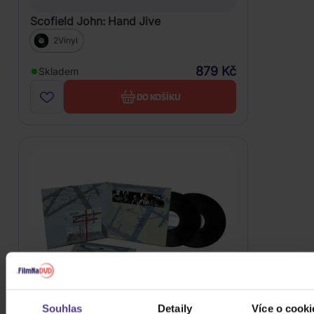
Scofield John: Hand Jive
2Vinyl
879 Kč
Skladem
DO KOŠÍKU
Souhlas
Detaily
Více o cooki