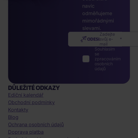
navíc
odměňujeme
mimořádnými
slevami.
Zadejte
ODESLAT
svůj e-
mail
Souhlasím
se
zpracováním
osobních
údajů
DŮLEŽITÉ ODKAZY
Ediční kalendář
Obchodní podmínky
Kontakty
Blog
Ochrana osobních údajů
Doprava platba