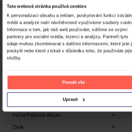
Skladem
Tato webová stránka používá cookies
3D
K personalizaci obsahu a reklam, poskytování funkcí sociáln
Počet CD
médií a analýze naší návštěvnosti využíváme soubory cooki
CD
Informace o tom, jak náš web používáte, sdílíme se svými
Počet MC
partnery pro sociální média, inzerci a analýzy. Partneři tyto
údaje mohou zkombinovat s dalšími informacemi, které jste 
Počet DVD
1
poskytli nebo které získali v důsledku toho, že používáte jeji
Počet BD
služby.
Počet vinyl
Počet KiT
Povolit vše
Balení média
Upravit
Formát média
Počet Platform Album
Digipack
Zvuk