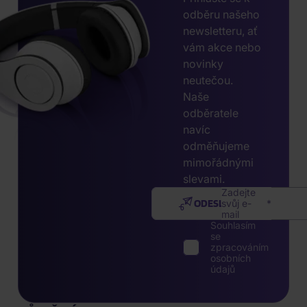
odběru našeho
newsletteru, ať
vám akce nebo
novinky
neutečou.
Naše
odběratele
navíc
odměňujeme
mimořádnými
slevami.
Zadejte
ODESLAT
svůj e-
mail
Souhlasím
se
zpracováním
osobních
údajů