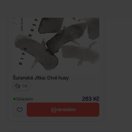
Šuranská Jitka: Divé husy
CD
263 Kč
Skladem
DO KOŠÍKU