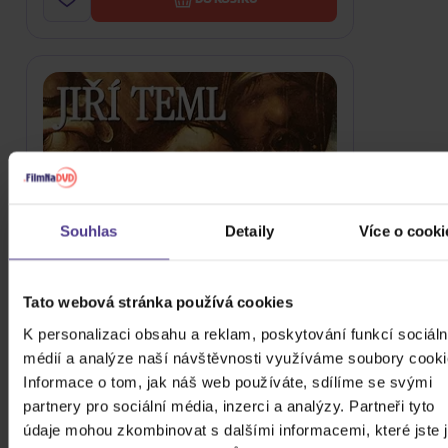
Souhlas
Detaily
Více o cooki
Tato webová stránka používá cookies
K personalizaci obsahu a reklam, poskytování funkcí sociáln
médií a analýze naší návštěvnosti využíváme soubory cooki
Teml: Mysterium sacrum
Informace o tom, jak náš web používáte, sdílíme se svými
CD
partnery pro sociální média, inzerci a analýzy. Partneři tyto
údaje mohou zkombinovat s dalšími informacemi, které jste 
124 Kč
Skladem