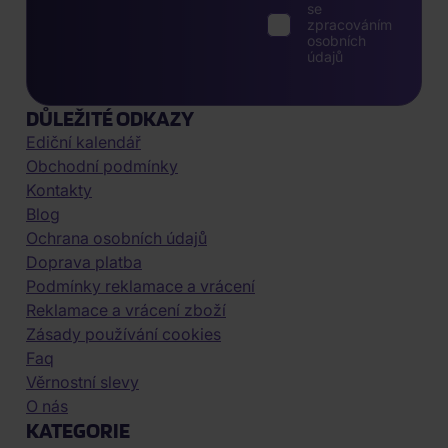
se
zpracováním
osobních
údajů
DŮLEŽITÉ ODKAZY
Ediční kalendář
Obchodní podmínky
Kontakty
Blog
Ochrana osobních údajů
Doprava platba
Podmínky reklamace a vrácení
Reklamace a vrácení zboží
Zásady používání cookies
Faq
Věrnostní slevy
O nás
KATEGORIE