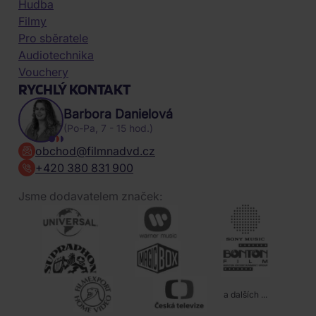
Hudba
Filmy
Pro sběratele
Audiotechnika
Vouchery
RYCHLÝ KONTAKT
Barbora Danielová
(Po-Pa, 7 - 15 hod.)
obchod@filmnadvd.cz
+420 380 831 900
Jsme dodavatelem značek:
a dalších ...