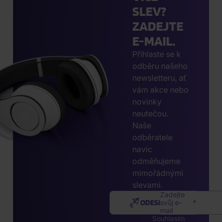
SLEV?
ZADEJTE
E-MAIL.
Přihlaste se k
odběru našeho
newsletteru, ať
vám akce nebo
novinky
neutečou.
Naše
odběratele
navíc
odměňujeme
mimořádnými
slevami.
Zadejte
ODESLAT
svůj e-
mail
Souhlasím