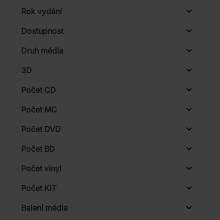
Rok vydání
Classical
Od
Do
Dostupnost
Radioservis
Druh média
Skladem
Supraphon
3D
Počet CD
CD
Počet MC
Počet DVD
1
Počet BD
Počet vinyl
Počet KiT
Balení média