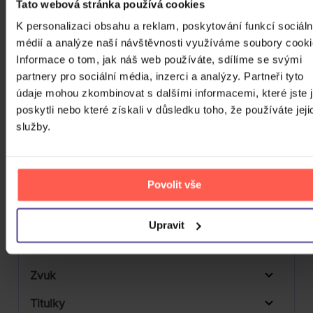
Tato webová stránka používá cookies
Počet CD
K personalizaci obsahu a reklam, poskytování funkcí sociáln
CD
médií a analýze naší návštěvnosti využíváme soubory cooki
Počet MC
Informace o tom, jak náš web používáte, sdílíme se svými
partnery pro sociální média, inzerci a analýzy. Partneři tyto
Počet DVD
1
údaje mohou zkombinovat s dalšími informacemi, které jste 
Počet BD
poskytli nebo které získali v důsledku toho, že používáte jeji
2
služby.
Počet vinyl
Počet KiT
Povolit vše
Balení média
Formát média
Upravit
Počet Platform Album
Plastový obal
Zvuk
Titulky