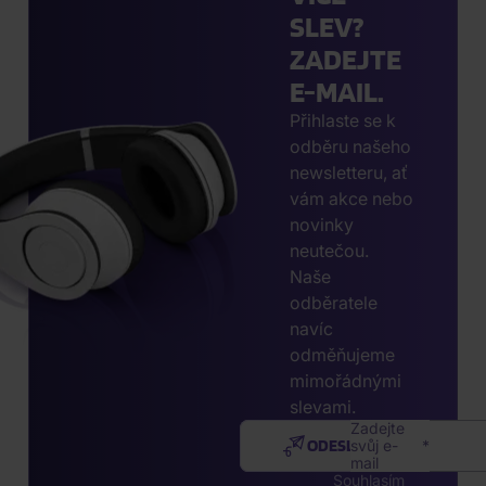
SLEV?
ZADEJTE
E-MAIL.
Přihlaste se k
odběru našeho
newsletteru, ať
vám akce nebo
novinky
neutečou.
Naše
odběratele
navíc
odměňujeme
mimořádnými
slevami.
Zadejte
ODESLAT
svůj e-
mail
Souhlasím