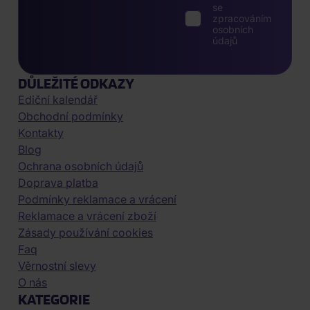
se
zpracováním
osobních
údajů
DŮLEŽITÉ ODKAZY
Ediční kalendář
Obchodní podmínky
Kontakty
Blog
Ochrana osobních údajů
Doprava platba
Podmínky reklamace a vrácení
Reklamace a vrácení zboží
Zásady používání cookies
Faq
Věrnostní slevy
O nás
KATEGORIE