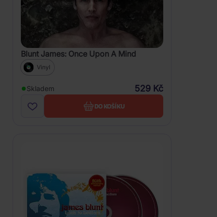
Blunt James: Once Upon A Mind
Vinyl
529 Kč
Skladem
DO KOŠÍKU