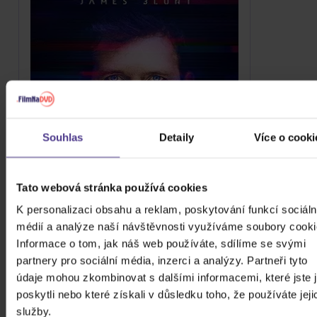
Souhlas
Detaily
Více o cooki
Tato webová stránka používá cookies
Blunt James: Moon Landing (Deluxe
K personalizaci obsahu a reklam, poskytování funkcí sociáln
edition)
médií a analýze naší návštěvnosti využíváme soubory cooki
CD
Informace o tom, jak náš web používáte, sdílíme se svými
partnery pro sociální média, inzerci a analýzy. Partneři tyto
309 Kč
Skladem
údaje mohou zkombinovat s dalšími informacemi, které jste 
DO KOŠÍKU
poskytli nebo které získali v důsledku toho, že používáte jeji
služby.