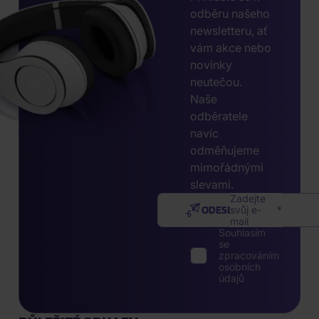
odběru našeho
newsletteru, ať
vám akce nebo
novinky
neutečou.
Naše
odběratele
navíc
odměňujeme
mimořádnými
slevami.
Zadejte
ODESLAT
svůj e-
mail
Souhlasím
se
zpracováním
osobních
údajů