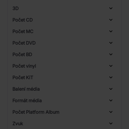
Skladem
3D
Počet CD
CD
Počet MC
Vinyl
Počet DVD
DVD
1
Počet BD
2
Počet vinyl
1
Počet KiT
Balení média
1
Formát média
2
Počet Platform Album
Plastový obal
Zvuk
Digipack
LP