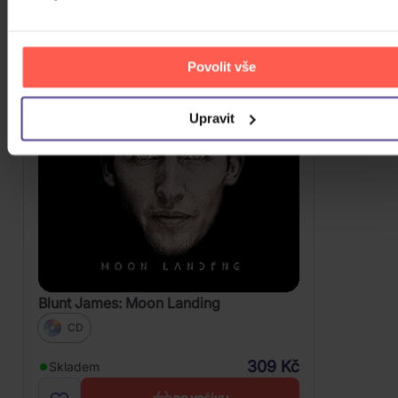
Povolit vše
Upravit
Blunt James: Moon Landing
CD
309 Kč
Skladem