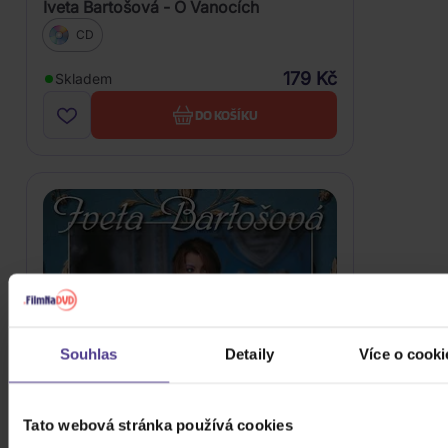
Iveta Bartošová - O Vanocích
CD
179 Kč
Skladem
DO KOŠÍKU
Souhlas
Detaily
Více o cooki
Tato webová stránka používá cookies