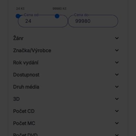
24 Kč
99980 Kč
Cena od
Cena do
Žánr
Značka/Výrobce
Rok vydání
Classical
Od
Do
Dostupnost
Electronic
Supraphon
Druh média
Skladem
Pop
Warner
3D
Počet CD
CD
Počet MC
Počet DVD