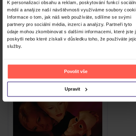
K personalizaci obsahu a reklam, poskytování funkcí sociáln
médií a analýze naší návštěvnosti využíváme soubory cooki
Bartošová Iveta: Ve jménu lásky (25th
Informace o tom, jak náš web používáte, sdílíme se svými
anniversary)
partnery pro sociální média, inzerci a analýzy. Partneři tyto
CD
údaje mohou zkombinovat s dalšími informacemi, které jste 
poskytli nebo které získali v důsledku toho, že používáte jeji
289 Kč
Skladem
služby.
DO KOŠÍKU
Povolit vše
Upravit