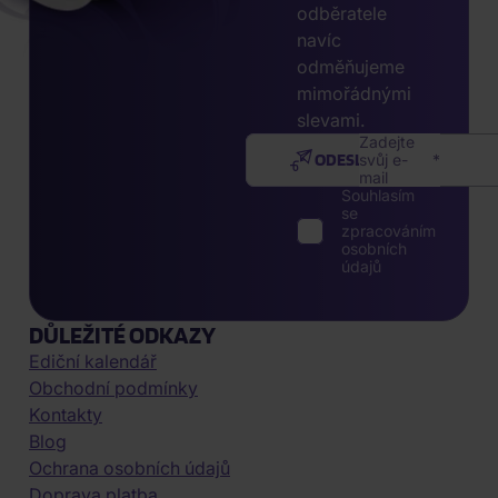
odběratele
navíc
odměňujeme
mimořádnými
slevami.
Zadejte
ODESLAT
svůj e-
mail
Souhlasím
se
zpracováním
osobních
údajů
DŮLEŽITÉ ODKAZY
Ediční kalendář
Obchodní podmínky
Kontakty
Blog
Ochrana osobních údajů
Doprava platba