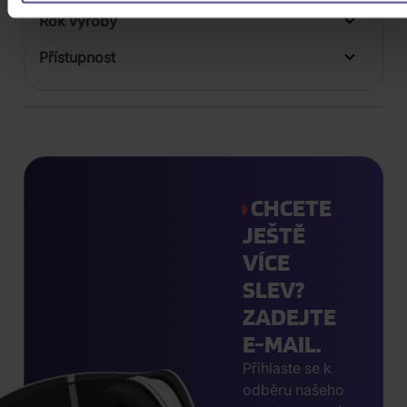
Rok výroby
Přístupnost
CHCETE
JEŠTĚ
VÍCE
SLEV?
ZADEJTE
E-MAIL.
Přihlaste se k
odběru našeho