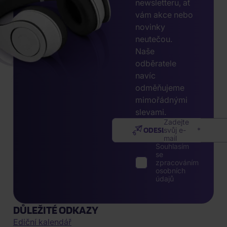
newsletteru, ať
vám akce nebo
novinky
neutečou.
Naše
odběratele
navíc
odměňujeme
mimořádnými
slevami.
Zadejte
ODESLAT
svůj e-
mail
Souhlasím
se
zpracováním
osobních
údajů
DŮLEŽITÉ ODKAZY
Ediční kalendář