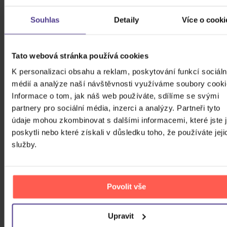
Počet CD
Souhlas
Detaily
Více o cooki
CD
Počet MC
Počet DVD
Tato webová stránka používá cookies
1
K personalizaci obsahu a reklam, poskytování funkcí sociáln
Počet BD
médií a analýze naší návštěvnosti využíváme soubory cooki
Informace o tom, jak náš web používáte, sdílíme se svými
Počet vinyl
partnery pro sociální média, inzerci a analýzy. Partneři tyto
Počet KiT
údaje mohou zkombinovat s dalšími informacemi, které jste 
poskytli nebo které získali v důsledku toho, že používáte jeji
Balení média
služby.
Formát média
Počet Platform Album
Digipack
Povolit vše
Zvuk
Upravit
Titulky