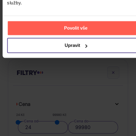
služby.
Hurník Ilja: Dáma a lupiči
2CD
222 Kč
Skladem
Povolit vše
DO KOŠÍKU
Upravit
FILTRY
Cena
24 Kč
99980 Kč
Cena od
Cena do