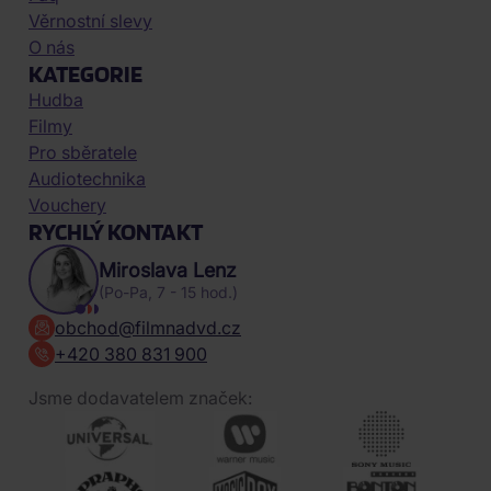
Věrnostní slevy
O nás
KATEGORIE
Hudba
Filmy
Pro sběratele
Audiotechnika
Vouchery
RYCHLÝ KONTAKT
Miroslava Lenz
(Po-Pa, 7 - 15 hod.)
obchod@filmnadvd.cz
+420 380 831 900
Jsme dodavatelem značek: