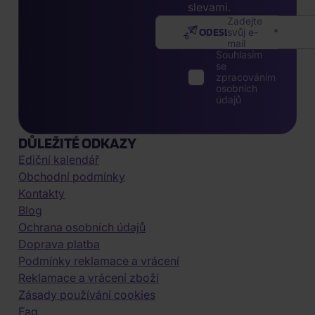
slevami.
Zadejte
ODESLAT
svůj e-
mail
Souhlasím
se
zpracováním
osobních
údajů
DŮLEŽITÉ ODKAZY
Ediční kalendář
Obchodní podmínky
Kontakty
Blog
Ochrana osobních údajů
Doprava platba
Podmínky reklamace a vrácení
Reklamace a vrácení zboží
Zásady používání cookies
Faq