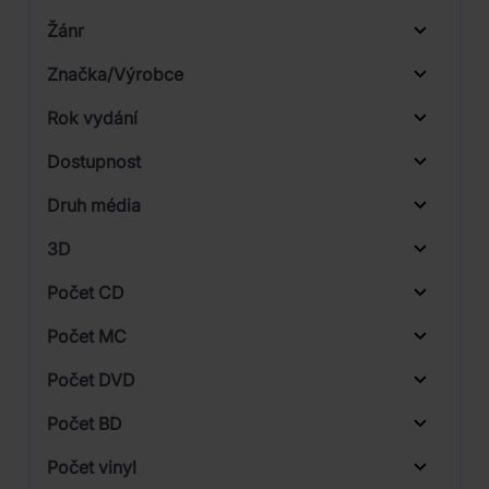
Žánr
Značka/Výrobce
Rok vydání
Classical
Od
Do
Dostupnost
Radioservis
Druh média
Skladem
Supraphon
3D
Počet CD
CD
Počet MC
Počet DVD
1
Počet BD
2
Počet vinyl
4