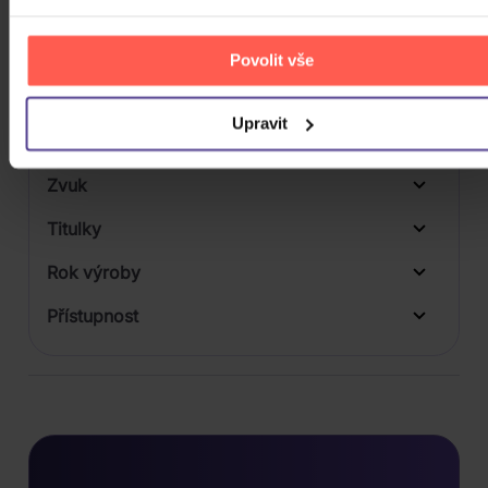
Počet KiT
Balení média
Povolit vše
1
Formát média
Upravit
Počet Platform Album
Zvuk
LP
Titulky
Rok výroby
Přístupnost