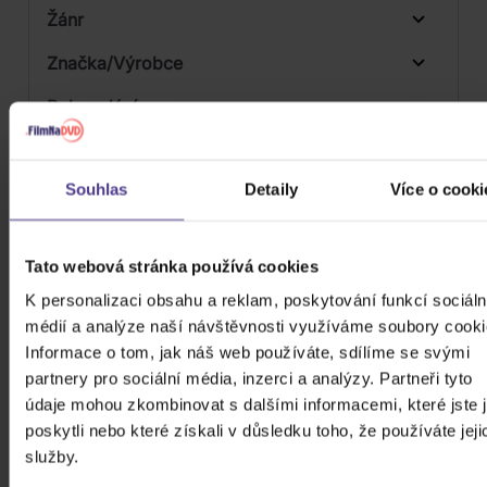
Žánr
Značka/Výrobce
Rok vydání
Electronic
Od
Do
Dostupnost
Mystic Production
Souhlas
Detaily
Více o cooki
Druh média
Skladem
3D
Tato webová stránka používá cookies
Počet CD
CD
K personalizaci obsahu a reklam, poskytování funkcí sociáln
Počet MC
médií a analýze naší návštěvnosti využíváme soubory cooki
Vinyl
Informace o tom, jak náš web používáte, sdílíme se svými
Počet DVD
partnery pro sociální média, inzerci a analýzy. Partneři tyto
1
údaje mohou zkombinovat s dalšími informacemi, které jste 
Počet BD
poskytli nebo které získali v důsledku toho, že používáte jeji
Počet vinyl
služby.