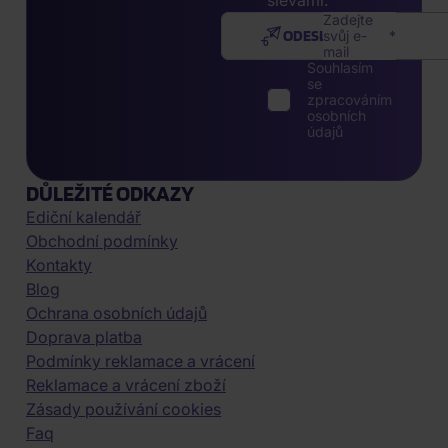
slevami.
Zadejte
ODESLAT
svůj e-
mail
Souhlasím
se
zpracováním
osobních
údajů
DŮLEŽITÉ ODKAZY
Ediční kalendář
Obchodní podmínky
Kontakty
Blog
Ochrana osobních údajů
Doprava platba
Podmínky reklamace a vrácení
Reklamace a vrácení zboží
Zásady používání cookies
Faq