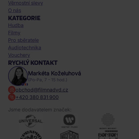
Věrnostní slevy
O nás
KATEGORIE
Hudba
Filmy
Pro sběratele
Audiotechnika
Vouchery
RYCHLÝ KONTAKT
Markéta Koželuhová
(Po-Pa, 7 - 15 hod.)
obchod@filmnadvd.cz
+420 380 831 900
Jsme dodavatelem značek: