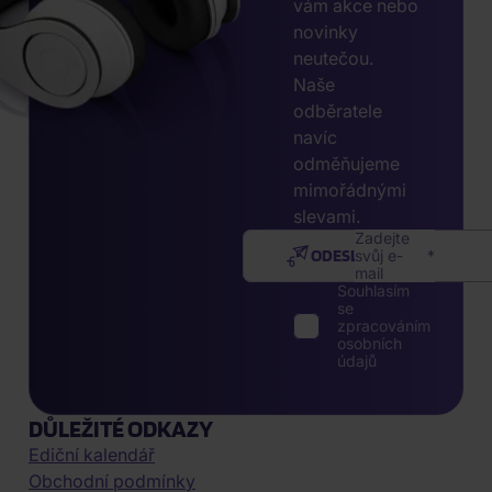
vám akce nebo
novinky
neutečou.
Naše
odběratele
navíc
odměňujeme
mimořádnými
slevami.
Zadejte
ODESLAT
svůj e-
mail
Souhlasím
se
zpracováním
osobních
údajů
DŮLEŽITÉ ODKAZY
Ediční kalendář
Obchodní podmínky