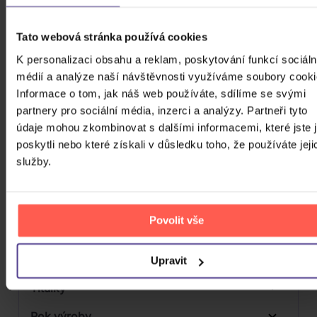
Počet CD
CD
Počet MC
Tato webová stránka používá cookies
K personalizaci obsahu a reklam, poskytování funkcí sociáln
Počet DVD
1
médií a analýze naší návštěvnosti využíváme soubory cooki
Počet BD
Informace o tom, jak náš web používáte, sdílíme se svými
partnery pro sociální média, inzerci a analýzy. Partneři tyto
Počet vinyl
údaje mohou zkombinovat s dalšími informacemi, které jste 
poskytli nebo které získali v důsledku toho, že používáte jeji
Počet KiT
služby.
Balení média
Formát média
Povolit vše
Počet Platform Album
Digipack
Zvuk
Upravit
Titulky
Rok výroby