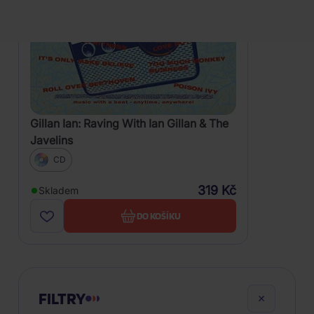
Gillan Ian: Raving With Ian Gillan & The
Javelins
CD
319 Kč
Skladem
DO KOŠÍKU
FILTRY