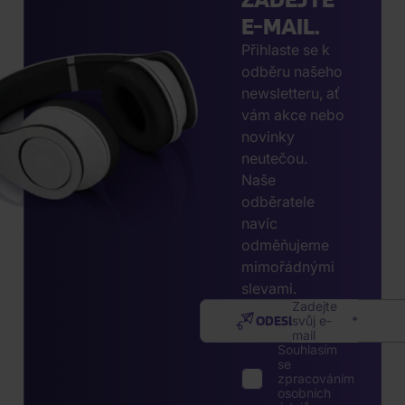
E-MAIL.
Přihlaste se k
odběru našeho
newsletteru, ať
vám akce nebo
novinky
neutečou.
Naše
odběratele
navíc
odměňujeme
mimořádnými
slevami.
Zadejte
ODESLAT
svůj e-
mail
Souhlasím
se
zpracováním
osobních