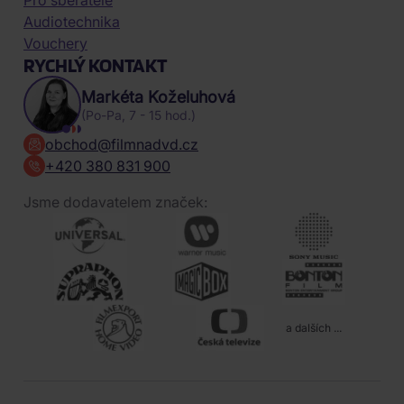
Pro sběratele
Audiotechnika
Vouchery
RYCHLÝ KONTAKT
Markéta Koželuhová
(Po-Pa, 7 - 15 hod.)
obchod@filmnadvd.cz
+420 380 831 900
Jsme dodavatelem značek:
a dalších ...