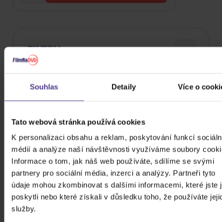
FILTRY
Souhlas
Detaily
Více o cooki
Cena
24 Kč
99980 Kč
Tato webová stránka používá cookies
Cena od
Cena do
K personalizaci obsahu a reklam, poskytování funkcí sociáln
médií a analýze naší návštěvnosti využíváme soubory cooki
Informace o tom, jak náš web používáte, sdílíme se svými
Žánr
partnery pro sociální média, inzerci a analýzy. Partneři tyto
údaje mohou zkombinovat s dalšími informacemi, které jste 
Značka/Výrobce
poskytli nebo které získali v důsledku toho, že používáte jeji
Rok vydání
služby.
Rock