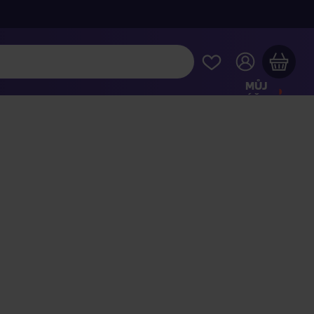
MŮJ
ÚČET
Váš nákupní košík je prázdný
HLÉDNĚTE SI NEJOBLÍBENĚJŠÍ PRODUKTY
kupte ještě za
2 000 Kč
a dopravu máte zdarma
Pokračovat v nákupu