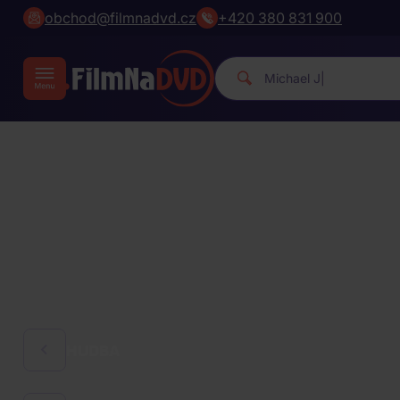
obchod@filmnadvd.cz
+420 380 831 900
Michael Jackson.
|
HUDBA