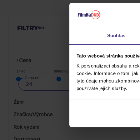
FILTRY
Souhlas
Tato webová stránka použív
Cena
K personalizaci obsahu a re
24 Kč
99980 Kč
cookie. Informace o tom, jak
Cena od
tyto údaje mohou zkombinovat
používáte jejich služby.
Žánr
Značka/Výrobce
Rok vydání
Classical
Od
Dostupnost