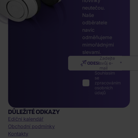
novinky
neutečou.
Naše
odběratele
navíc
odměňujeme
mimořádnými
slevami.
Zadejte
ODESLAT
svůj e-
mail
Souhlasím
se
zpracováním
osobních
údajů
DŮLEŽITÉ ODKAZY
Ediční kalendář
Obchodní podmínky
Kontakty