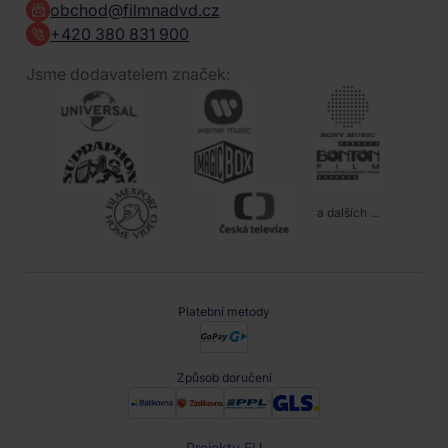
obchod@filmnadvd.cz
+420 380 831 900
Jsme dodavatelem značek:
a dalších ...
Platební metody
Způsob doručení
Projekty EU