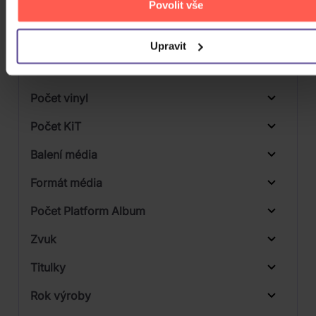
Povolit vše
Počet MC
Počet DVD
Upravit
Počet BD
Počet vinyl
Počet KiT
Balení média
1
Formát média
Počet Platform Album
Zvuk
LP
Titulky
Rok výroby