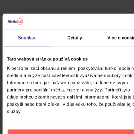
Cena
24 Kč
99980 Kč
Cena od
Cena do
Souhlas
Detaily
Více o cooki
Žánr
Tato webová stránka používá cookies
Značka/Výrobce
K personalizaci obsahu a reklam, poskytování funkcí sociáln
médií a analýze naší návštěvnosti využíváme soubory cooki
Rok vydání
Informace o tom, jak náš web používáte, sdílíme se svými
Jazz
partnery pro sociální média, inzerci a analýzy. Partneři tyto
Od
Do
Dostupnost
Universal
údaje mohou zkombinovat s dalšími informacemi, které jste 
Druh média
poskytli nebo které získali v důsledku toho, že používáte jeji
Skladem
služby.
3D
Počet CD
Vinyl