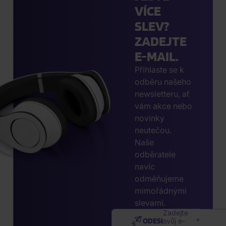
VÍCE
SLEV?
ZADEJTE
E-MAIL.
Přihlaste se k
odběru našeho
newsletteru, ať
vám akce nebo
novinky
neutečou.
Naše
odběratele
navíc
odměňujeme
mimořádnými
slevami.
Zadejte
ODESLAT
svůj e-