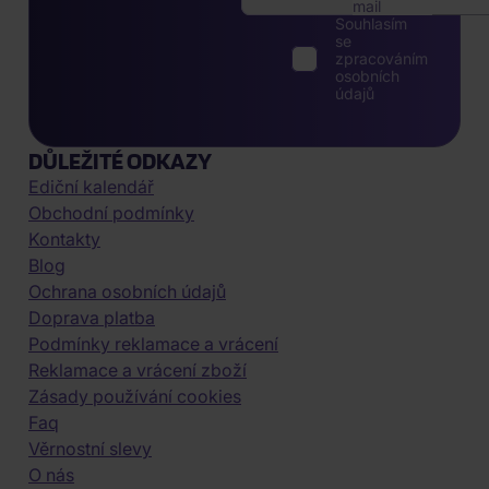
mail
Souhlasím
se
zpracováním
osobních
údajů
DŮLEŽITÉ ODKAZY
Ediční kalendář
Obchodní podmínky
Kontakty
Blog
Ochrana osobních údajů
Doprava platba
Podmínky reklamace a vrácení
Reklamace a vrácení zboží
Zásady používání cookies
Faq
Věrnostní slevy
O nás