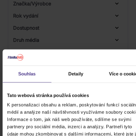
Značka/Výrobce
Rok vydání
Electronic
Od
Do
Dostupnost
Pop
Sony Music
Druh média
Skladem
3D
Počet CD
CD
Souhlas
Detaily
Více o cooki
Počet MC
Počet DVD
5
Tato webová stránka používá cookies
Počet BD
K personalizaci obsahu a reklam, poskytování funkcí sociáln
médií a analýze naší návštěvnosti využíváme soubory cooki
Počet vinyl
Informace o tom, jak náš web používáte, sdílíme se svými
Počet KiT
partnery pro sociální média, inzerci a analýzy. Partneři tyto
údaje mohou zkombinovat s dalšími informacemi, které jste 