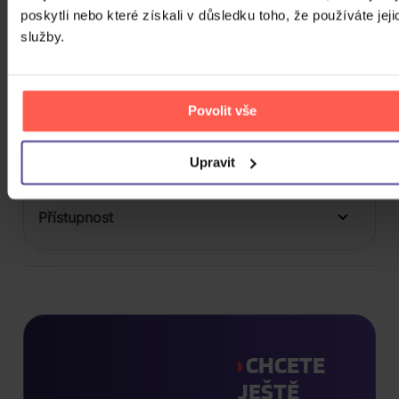
Balení média
poskytli nebo které získali v důsledku toho, že používáte jeji
služby.
Formát média
Počet Platform Album
Zvuk
Povolit vše
Titulky
Upravit
Rok výroby
Přístupnost
CHCETE
JEŠTĚ