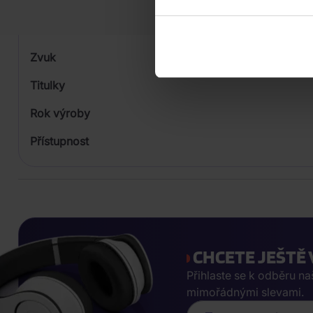
Formát média
Počet Platform Album
Zvuk
Titulky
Rok výroby
Přístupnost
CHCETE JEŠTĚ 
Přihlaste se k odběru n
mimořádnými slevami.