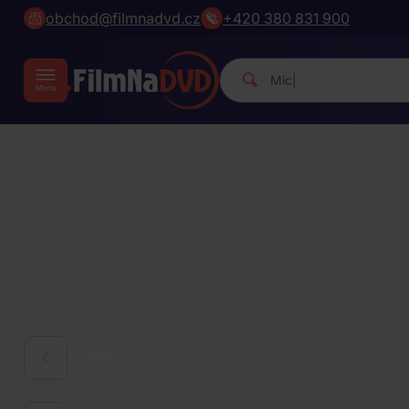
obchod@filmnadvd.cz
+420 380 831 900
Michael Jackson.
|
HUDBA