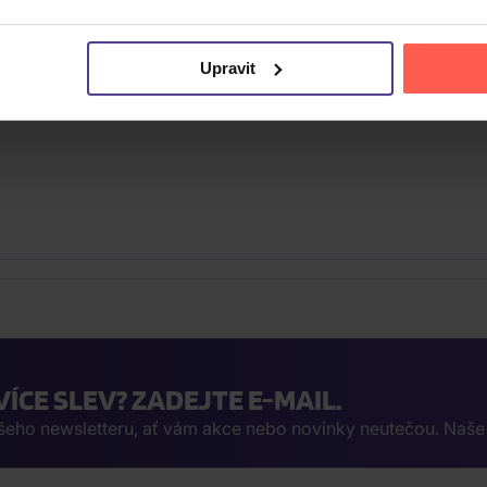
Upravit
VÍCE SLEV? ZADEJTE E-MAIL.
ašeho newsletteru, ať vám akce nebo novinky neutečou. Naš