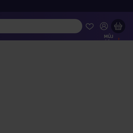
MŮJ
ÚČET
Váš nákupní košík je prázdný
HLÉDNĚTE SI NEJOBLÍBENĚJŠÍ PRODUKTY
kupte ještě za
2 000 Kč
a dopravu máte zdarma
Pokračovat v nákupu