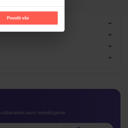
Povolit vše
e odběratele navíc odměňujeme