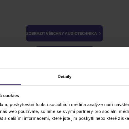
ZOBRAZIT VŠECHNY AUDIOTECHNIKA
BTS
Light Stick & Keyring
ZOBRAZIT VŠECHNY HUDBA
Stray Kids
Detaily
ZOBRAZIT VŠE
ZOBRAZIT VŠECHNY FILMY
á cookies
ZOBRAZIT VŠECHNY PRO SBĚRATELE
klam, poskytování funkcí sociálních médií a analýze naší návšt
 náš web používáte, sdílíme se svými partnery pro sociální média
 s dalšími informacemi, které jste jim poskytli nebo které získa