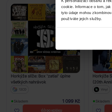
K personalizaci obsahu a re
cookie. Informace o tom, jak
tyto údaje mohou zkombinovat
používáte jejich služby.
Horkýže slíže: Box 'zatial' úplne
Horkýže Sl
všetkých nahrávok
(20th Ann
12CD
Vinyl
1 099 Kč
Skladem
Skladem
DO KOŠÍKU