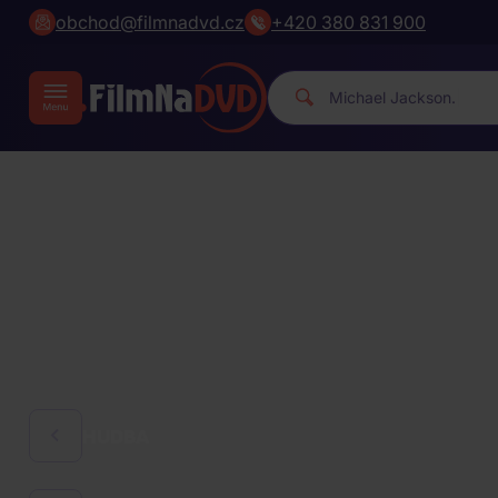
obchod@filmnadvd.cz
+420 380 831 900
|
HUDBA