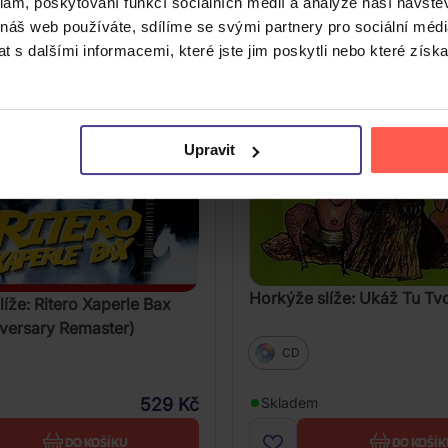
klam, poskytování funkcí sociálních médií a analýze naší návšt
 náš web používáte, sdílíme se svými partnery pro sociální média
 s dalšími informacemi, které jste jim poskytli nebo které získa
Upravit
Horkýže slíže: Ukáž Tu Tv
íže: Ritero Xaperle Bax
iversary Remaster)
CD
529 Kč
Skladem
DO KOŠÍKU
DO KOŠÍK