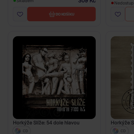
309 Kč
Skladem
Nedostup
DO KOŠÍKU
Horkýže Slíže: 54 dole hlavou
Horkýže Sl
CD
CD