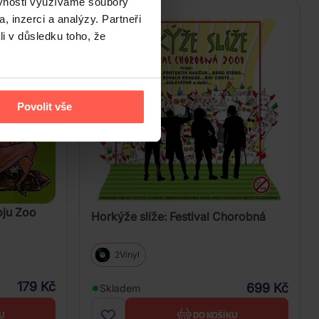
ěvnosti využíváme soubory
, inzerci a analýzy. Partneři
li v důsledku toho, že
Povolit vše
oju Zoo
Horkýže slíže: Festival Chorobná
2Vinyl
179 Kč
699 Kč
Skladem
U
DO KOŠÍKU