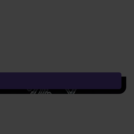
349 Kč
439 Kč
529 Kč
Vyčistit vše
Řadit od:
Nejoblíbenějšího
Zobrazení