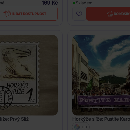
169 Kč
né
Skladem
HLÍDAT DOSTUPNOST
DO KOŠÍK
íže: Prvý Slíž
Horkýže slíže: Pustite Karo
CD