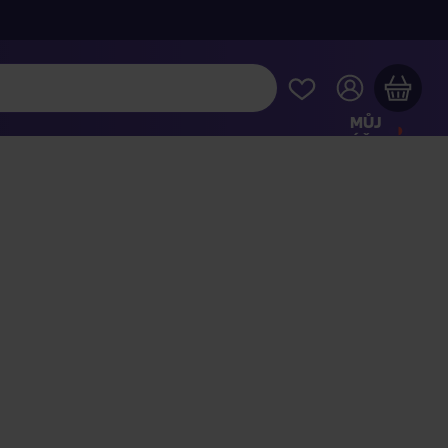
MŮJ
ÚČET
Váš nákupní košík je prázdný
HLÉDNĚTE SI NEJOBLÍBENĚJŠÍ PRODUKTY
kupte ještě za
2 000 Kč
a dopravu máte zdarma
Pokračovat v nákupu