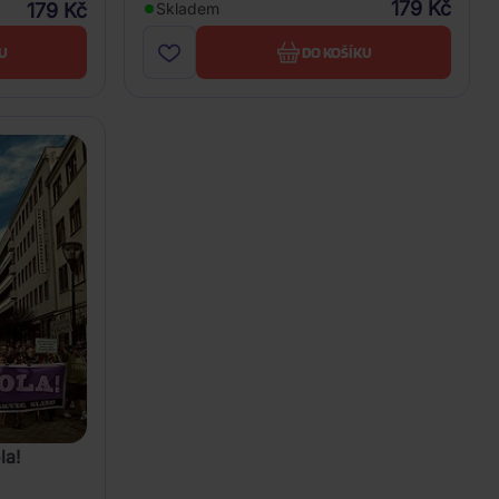
179 Kč
179 Kč
Skladem
U
DO KOŠÍKU
la!