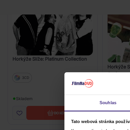
Horkýže Slíže: Platinum Collection
Horkýže Sl
Anniversa
3CD
Vinyl
349 Kč
Skladem
Skladem
Souhlas
DO KOŠÍKU
Tato webová stránka použív