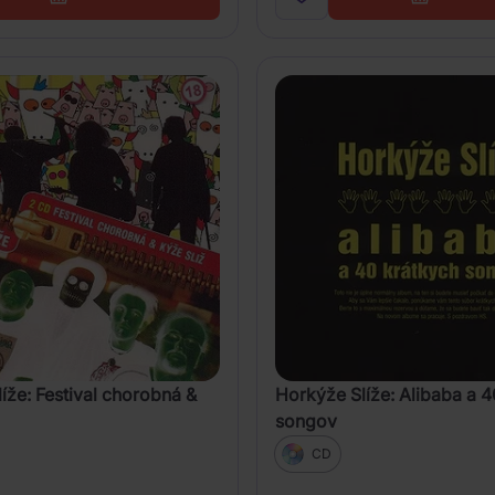
íže: Festival chorobná &
Horkýže Slíže: Alibaba a 4
songov
CD