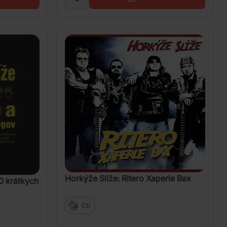
Horkýže Slíže: Ritero Xaperle Bax
0 krátkych
CD