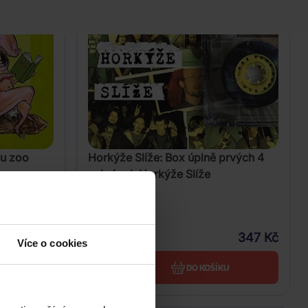
ju zoo
Horkýže Slíže: Box úplně prvých 4
nahrávok Horkýže Slíže
4CD
529 Kč
347 Kč
Skladem
Více o cookies
U
DO KOŠÍKU