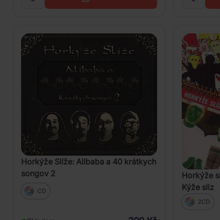
Horkýže Slíže: Alibaba a 40 krátkych
songov 2
Horkýže sl
Kýže sliz
CD
2CD