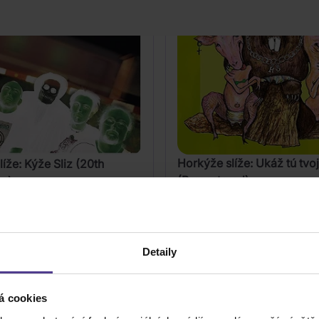
Horkýže slíže: Ukáž tú tvo
íže: Kýže Sliz (20th
(Remastered)
ry)
Vinyl
439 Kč
Skladem
Detaily
DO KOŠÍKU
DO KOŠÍK
á cookies