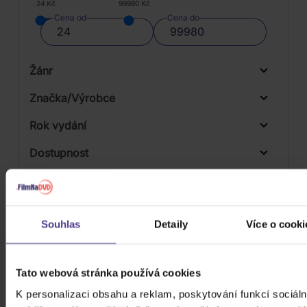
24 Kč
99980 Kč
Cena od
Cena do
Žánr
Značka/Výrobce
Rok vydání
Jazz
Od
Do
Dostupnost
Universal
Druh média
Skladem
3D
Souhlas
Detaily
Více o cooki
Počet CD
Vinyl
Počet MC
Tato webová stránka používá cookies
Počet DVD
K personalizaci obsahu a reklam, poskytování funkcí sociáln