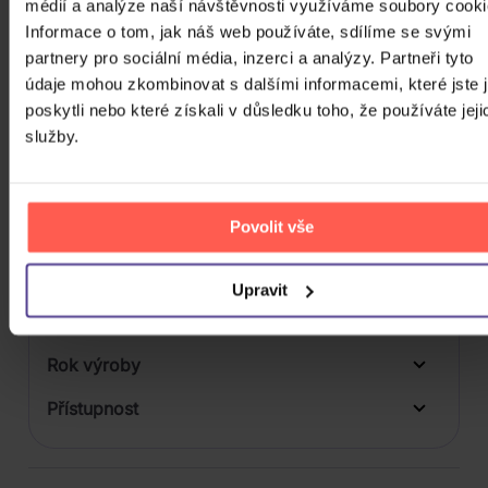
médií a analýze naší návštěvnosti využíváme soubory cooki
Počet BD
Informace o tom, jak náš web používáte, sdílíme se svými
partnery pro sociální média, inzerci a analýzy. Partneři tyto
Počet vinyl
údaje mohou zkombinovat s dalšími informacemi, které jste 
Počet KiT
poskytli nebo které získali v důsledku toho, že používáte jeji
služby.
Balení média
2
Formát média
Povolit vše
Počet Platform Album
Zvuk
Upravit
LP
Titulky
Rok výroby
Přístupnost