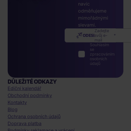
navíc
odměňujeme
mimořádnými
slevami.
Zadejte
ODESLAT
svůj e-
mail
Souhlasím
se
zpracováním
osobních
údajů
DŮLEŽITÉ ODKAZY
Ediční kalendář
Obchodní podmínky
Kontakty
Blog
Ochrana osobních údajů
Doprava platba
Podmínky reklamace a vrácení