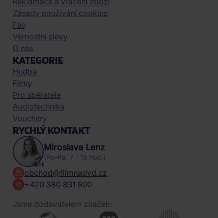
Reklamace a vrácení zboží
Zásady používání cookies
Faq
Věrnostní slevy
O nás
KATEGORIE
Hudba
Filmy
Pro sběratele
Audiotechnika
Vouchery
RYCHLÝ KONTAKT
Miroslava Lenz
(Po-Pa, 7 - 15 hod.)
obchod@filmnadvd.cz
+420 380 831 900
Jsme dodavatelem značek: