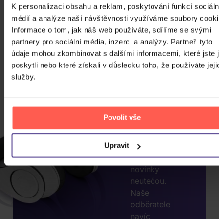
K personalizaci obsahu a reklam, poskytování funkcí sociáln
médií a analýze naší návštěvnosti využíváme soubory cooki
Informace o tom, jak náš web používáte, sdílíme se svými
CHCETE
partnery pro sociální média, inzerci a analýzy. Partneři tyto
JEŠTĚ
údaje mohou zkombinovat s dalšími informacemi, které jste 
VÍCE
poskytli nebo které získali v důsledku toho, že používáte jeji
SLEV?
služby.
ZADEJTE
E-MAIL.
Povolit vše
Přihlaste se k
odběru našeho
newsletteru, ať
Upravit
vám akce nebo
novinky
neutečou.
Naše
odběratele
navíc