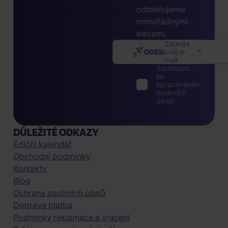
odměňujeme
mimořádnými
slevami.
Zadejte
ODESLAT
svůj e-
mail
Souhlasím
se
zpracováním
osobních
údajů
DŮLEŽITÉ ODKAZY
Ediční kalendář
Obchodní podmínky
Kontakty
Blog
Ochrana osobních údajů
Doprava platba
Podmínky reklamace a vrácení