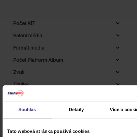
Počet vinyl
Počet KiT
Balení média
Formát média
Počet Platform Album
Zvuk
Titulky
Rok výroby
Přístupnost
Souhlas
Detaily
Více o cooki
Tato webová stránka používá cookies