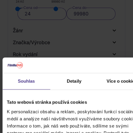
24 Kč
99980 Kč
Cena od
Cena do
Žánr
Značka/Výrobce
Rok vydání
Funk / Soul
Od
Do
Dostupnost
Pop
Import
Druh média
Souhlas
Detaily
Více o cooki
Skladem
3D
Počet CD
Tato webová stránka používá cookies
CD
K personalizaci obsahu a reklam, poskytování funkcí sociáln
Počet MC
médií a analýze naší návštěvnosti využíváme soubory cooki
Počet DVD
Informace o tom, jak náš web používáte, sdílíme se svými
1
partnery pro sociální média, inzerci a analýzy. Partneři tyto