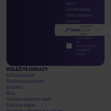
navíc
odměňujeme
mimořádnými
slevami.
Zadejte
ODESLAT
svůj e-
mail
Souhlasím
se
zpracováním
osobních
údajů
DŮLEŽITÉ ODKAZY
Ediční kalendář
Obchodní podmínky
Kontakty
Blog
Ochrana osobních údajů
Doprava platba
Podmínky reklamace a vrácení