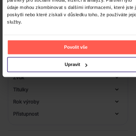
Počet BD
údaje mohou zkombinovat s dalšími informacemi, které jste 
poskytli nebo které získali v důsledku toho, že používáte jeji
Počet vinyl
služby.
Počet KiT
Balení média
Povolit vše
Formát média
Upravit
Počet Platform Album
Zvuk
Titulky
Rok výroby
Přístupnost