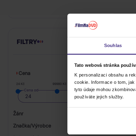
DO KOŠÍKU
FILTRY
Souhlas
Tato webová stránka použív
Cena
K personalizaci obsahu a re
cookie. Informace o tom, jak
24 Kč
99980 Kč
tyto údaje mohou zkombinovat
Cena od
používáte jejich služby.
Žánr
Značka/Výrobce