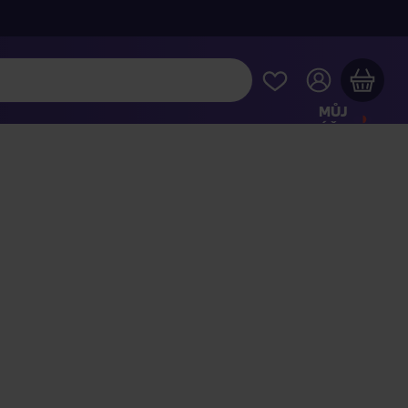
MŮJ
ÚČET
Váš nákupní košík je prázdný
HLÉDNĚTE SI NEJOBLÍBENĚJŠÍ PRODUKTY
kupte ještě za
2 000 Kč
a dopravu máte zdarma
Pokračovat v nákupu