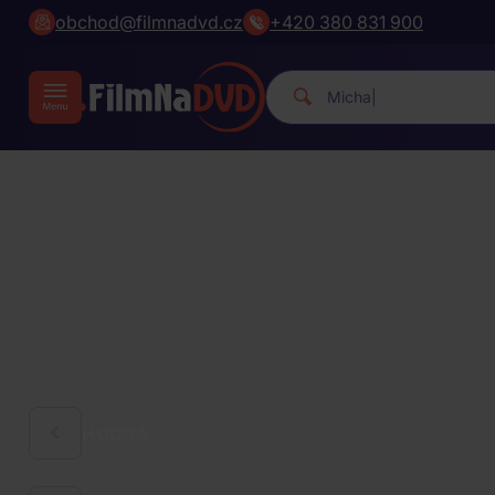
obchod@filmnadvd.cz
+420 380 831 900
Michael Jackson.
|
HUDBA