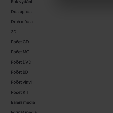
Rok vydání
Jazz
Od
Dostupnost
Universal
Druh média
Skladem
3D
Počet CD
Vinyl
Počet MC
Počet DVD
Počet BD
Počet vinyl
Počet KiT
Balení média
1
Formát média