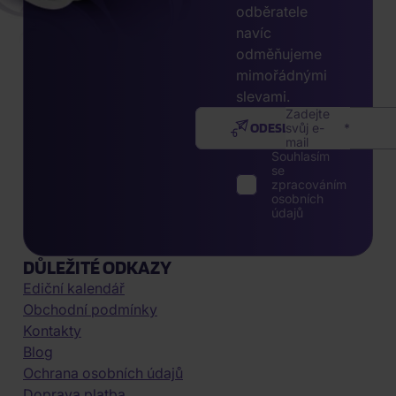
odběratele
navíc
odměňujeme
mimořádnými
slevami.
Zadejte
ODESLAT
svůj e-
mail
Souhlasím
se
zpracováním
osobních
údajů
DŮLEŽITÉ ODKAZY
Ediční kalendář
Obchodní podmínky
Kontakty
Blog
Ochrana osobních údajů
Doprava platba