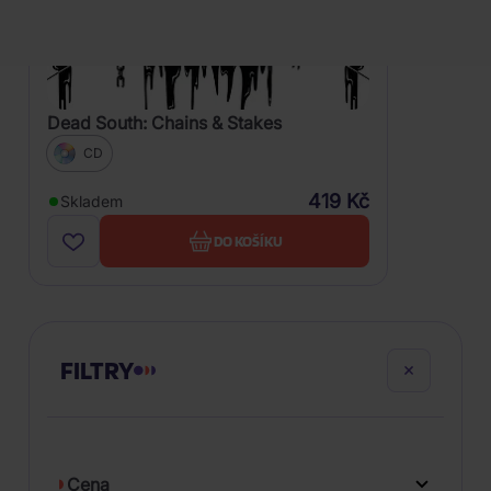
Dead South: Chains & Stakes
CD
419 Kč
Skladem
DO KOŠÍKU
FILTRY
Cena