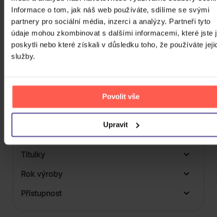
1
Informace o tom, jak náš web používáte, sdílíme se svými
Počet BD
partnery pro sociální média, inzerci a analýzy. Partneři tyto
údaje mohou zkombinovat s dalšími informacemi, které jste 
Počet vinyl
poskytli nebo které získali v důsledku toho, že používáte jeji
služby.
Počet KiT
Balení média
Formát média
Povolit vše
Počet Platform Album
Upravit
Zvuk
Titulky
Rok výroby
Přístupnost