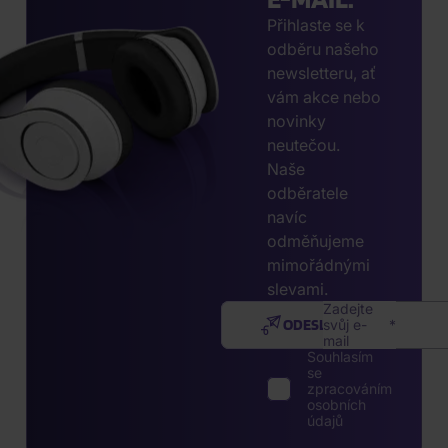
Přihlaste se k
odběru našeho
newsletteru, ať
vám akce nebo
novinky
neutečou.
Naše
odběratele
navíc
odměňujeme
mimořádnými
slevami.
Zadejte
ODESLAT
svůj e-
mail
Souhlasím
se
zpracováním
osobních
údajů