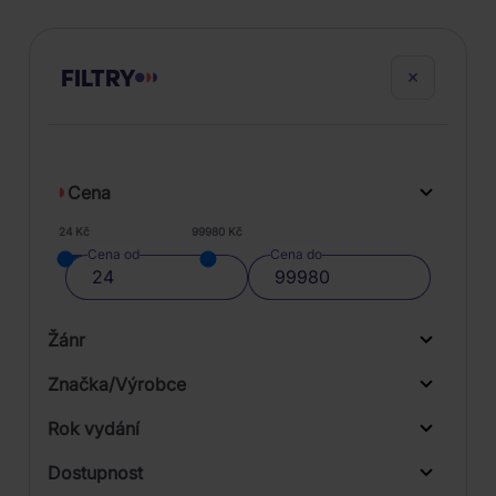
FILTRY
Cena
24 Kč
99980 Kč
Cena od
Cena do
Žánr
Značka/Výrobce
Rok vydání
Rock
Od
Do
Dostupnost
Music on Vinyl