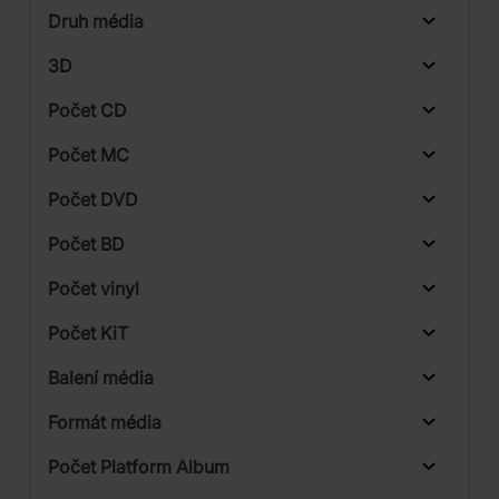
Druh média
Skladem
Warner
3D
Počet CD
CD
Počet MC
Vinyl
Počet DVD
1
Počet BD
2
Počet vinyl
Počet KiT
Balení média
1
Formát média
2
Počet Platform Album
Plastový obal