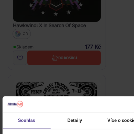
Hawkwind: X In Search Of Space
CD
177 Kč
Skladem
DO KOŠÍKU
Souhlas
Detaily
Více o cooki