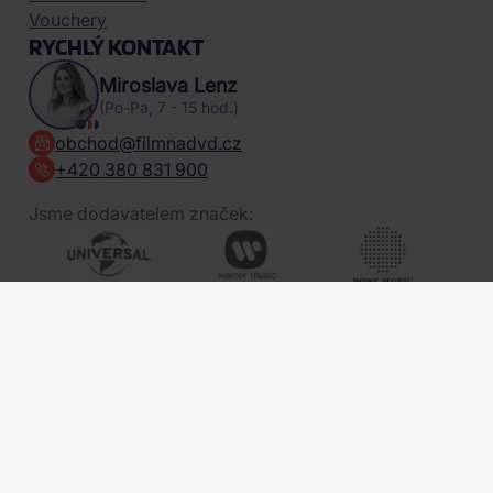
Vouchery
RYCHLÝ KONTAKT
Miroslava Lenz
(Po-Pa, 7 - 15 hod.)
obchod@filmnadvd.cz
+420 380 831 900
Jsme dodavatelem značek:
obchod@filmnadvd.cz
+420 380 831 900
a dalších ...
Platební metody